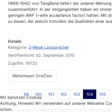
(W69-1042) von TangBand liefert der unserer Meinung 
zusammenführt. In der Vergangenheit haben wir immer 
geringen WAF (=wife acceptance factor) hatten. Mit di
zu bauen, der jedoch trotzdem die Qualitäten einer a
Details
Kategorie:
3-Wege Lautsprecher
Veröffentlicht: 02. September 2010
Zugriffe: 78732
Weiterlesen: DreiZwo
99
100
101
102
103
104
105
Wir benutzen Cookies
Achtung, Hinweis! Wir verwenden auf unserer Webseite Coo
schon.