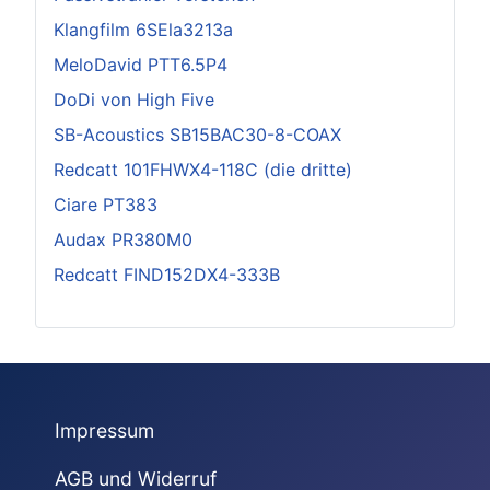
Klangfilm 6SEla3213a
MeloDavid PTT6.5P4
DoDi von High Five
SB-Acoustics SB15BAC30-8-COAX
Redcatt 101FHWX4-118C (die dritte)
Ciare PT383
Audax PR380M0
Redcatt FIND152DX4-333B
Impressum
AGB und Widerruf