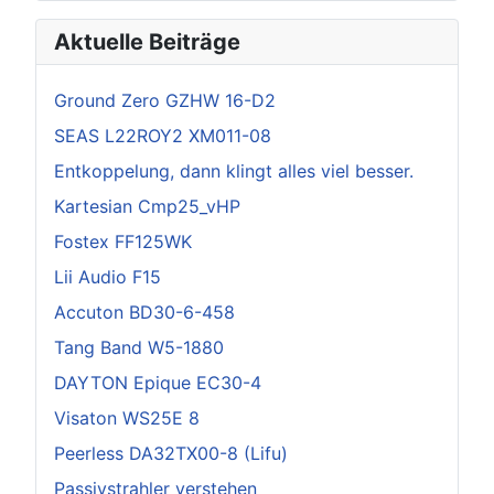
Aktuelle Beiträge
Ground Zero GZHW 16-D2
SEAS L22ROY2 XM011-08
Entkoppelung, dann klingt alles viel besser.
Kartesian Cmp25_vHP
Fostex FF125WK
Lii Audio F15
Accuton BD30-6-458
Tang Band W5-1880
DAYTON Epique EC30-4
Visaton WS25E 8
Peerless DA32TX00-8 (Lifu)
Passivstrahler verstehen