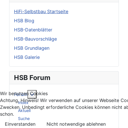
HiFi-Selbstbau Startseite
HSB Blog
HSB-Datenblätter
HSB-Bauvorschläge
HSB Grundlagen
HSB Galerie
HSB Forum
Wir benutzen Cookies
Weitere Informationen: Forum
Forum
Achtung, Hinweis! Wir verwenden auf unserer Webseite Coo
Index
Zwecken. Unbedingt erforderliche Cookies können nicht a
Aktuell
schon.
Suche
Einverstanden
Nicht notwendige ablehnen