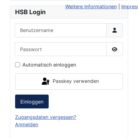
Weitere Informationen
|
Impre
HSB Login
Benutzername
Passwort
Passwort 
Automatisch einloggen
Passkey verwenden
Einloggen
Zugangsdaten vergessen?
Anmelden