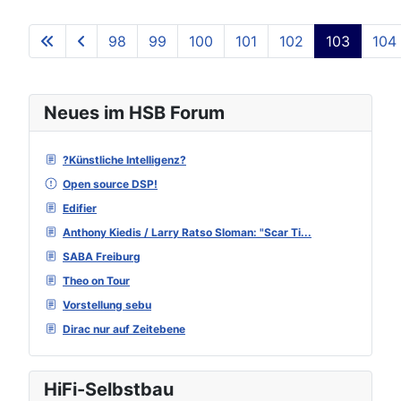
98
99
100
101
102
103
104
Seite 103 von 129
Neues im HSB Forum
?Künstliche Intelligenz?
Open source DSP!
Edifier
Anthony Kiedis / Larry Ratso Sloman: "Scar Ti...
SABA Freiburg
Theo on Tour
Vorstellung sebu
Dirac nur auf Zeitebene
HiFi-Selbstbau