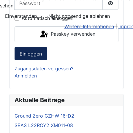
schon.
Passwort 
Einverstanden
Nicht notwendige ablehnen
Automatisch einloggen
Weitere Informationen
|
Impre
Passkey verwenden
Einloggen
Zugangsdaten vergessen?
Anmelden
Aktuelle Beiträge
Ground Zero GZHW 16-D2
SEAS L22ROY2 XM011-08