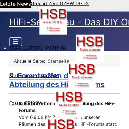
Ground Zero GZHW 16-D2
Letzte News
HiFi-Selbstbau - Das DIY O
SEAS L22ROY2 XM011-08
Aktuelle Seite:
Startseite
2. Forentreffen der DIY
Kartesian Cmp25_vHP
Abteilung des HiFi-Forums
Fostex FF125WK
2. Forentreffen der DIY Abteilung des HiFi-
Forums
Vom 6.9.08 bis 7.9.08 fand in unseren
Räumen das 2. Treffen des HiFi-Forums statt.