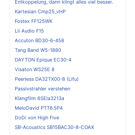
Entkoppelung, dann klingt alles viel besser.
Kartesian Cmp25_vHP
Fostex FF125WK
Lii Audio F15
Accuton BD30-6-458
Tang Band W5-1880
DAYTON Epique EC30-4
Visaton WS25E 8
Peerless DA32TX00-8 (Lifu)
Passivstrahler verstehen
Klangfilm 6SEla3213a
MeloDavid PTT6.5P4
DoDi von High Five
SB-Acoustics SB15BAC30-8-COAX