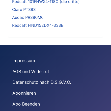
Redcatt 101FHWX4-118C (die dritte)
Ciare PT383
Audax PR380M0
Redcatt FIND152DX4-333B
Impressum
AGB und Widerruf
Datenschutz nach D.S.G.V.O.
Abonnieren
Abo Beenden