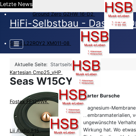
Letzte News
Ground Zero GZHW 16-D2
HiFi-Selbstbau - Das DIY O
SEAS L22ROY2 XM011-08
Aktuelle Seite:
Startseite
Kartesian Cmp25_vHP
Seas W15CY001
Harter Bursche
Fostex FF125WK
Magnesium-Membranen h
Membranmaterialien, ve
ungewünschte Verhalte
Wirkung hat. Wo etwas
Lii Audio F15