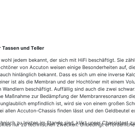
r Tassen und Teller
wohl jedem bekannt, der sich mit HiFi beschäftigt. Sie z
chtöner von Accuton weisen einige Besonderheiten auf, die
d auch hinlänglich bekannt. Dass es sich um eine inverse Kal
iner ist als die Membran und der Hochtöner mit einem Vol
en Wandlern beschäftigt. Auffällig sind auch die zwei schw
ine Maßnahme zur Bedämpfung der Membranresonanzen die ha
glaublich empfindlich ist, wird sie von einem großen Schu
i allen Accuton-Chassis finden lässt und den Geldbeutel ex
hnisch zu leisten im Stande sind, klärt unser Chassistest
kies nur zu technischen Zwecken. Unbedingt erforderliche