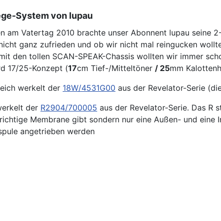
e-System von lupau
n am Vatertag 2010 brachte unser Abonnent lupau seine 
nicht ganz zufrieden und ob wir nicht mal reingucken wollt
n mit den tollen SCAN-SPEAK-Chassis wollten wir immer scho
rd 17/25-Konzept (
17
cm Tief-/Mitteltöner
/ 25
mm Kalottenh
reich werkelt der
18W/4531G00
aus der Revelator-Serie (d
werkelt der
R2904/700005
aus der Revelator-Serie. Das R st
 richtige Membrane gibt sondern nur eine Außen- und eine In
spule angetrieben werden