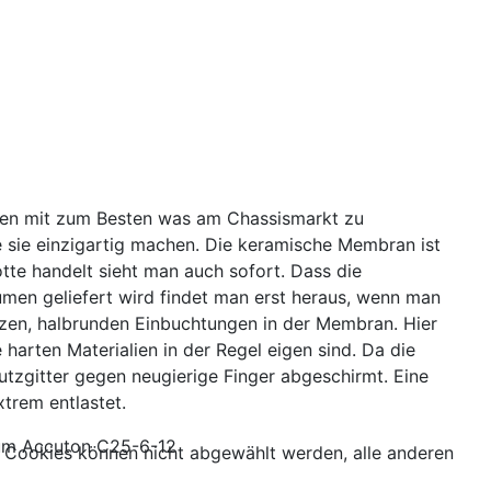
ählen mit zum Besten was am Chassismarkt zu
 sie einzigartig machen. Die keramische Membran ist
otte handelt sieht man auch sofort. Dass die
umen geliefert wird findet man erst heraus, wenn man
arzen, halbrunden Einbuchtungen in der Membran. Hier
rten Materialien in der Regel eigen sind. Da die
tzgitter gegen neugierige Finger abgeschirmt. Eine
trem entlastet.
 zum Accuton C25-6-12
 Cookies können nicht abgewählt werden, alle anderen