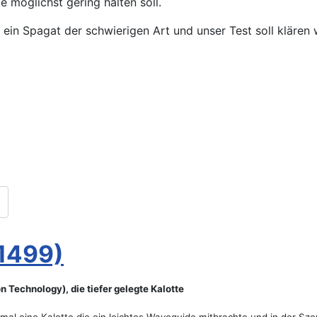
te möglichst gering halten soll.
s ein Spagat der schwierigen Art und unser Test soll klären
1499)
 Technology), die tiefer gelegte Kalotte