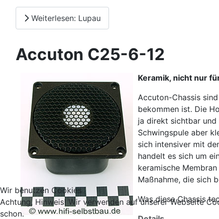
Weiterlesen: Lupau
Accuton C25-6-12
Keramik, nicht nur fü
Accuton-Chassis sind 
bekommen ist. Die Ho
ja direkt sichtbar un
Schwingspule aber kle
sich intensiver mit d
handelt es sich um e
keramische Membran un
Maßnahme, die sich be
Wir benutzen Cookies
Was diese Chassis tec
Achtung, Hinweis! Wir verwenden auf unserer Webseite Coo
schon.
Details