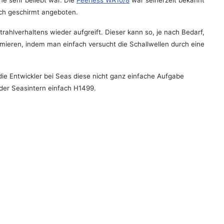
ne sehr beliebt war. Die
Peerless WA10/8
war seinerzeit bekannt
sch geschirmt angeboten.
ahlverhaltens wieder aufgreift. Dieser kann so, je nach Bedarf,
ieren, indem man einfach versucht die Schallwellen durch eine
ie Entwickler bei Seas diese nicht ganz einfache Aufgabe
der Seasintern einfach H1499.