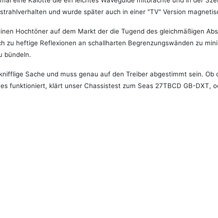
mal eine Kalotte die ein leichtes Waveguide mitbrachte und in der Sze
dstrahlverhalten und wurde später auch in einer "TV" Version magneti
 einen Hochtöner auf dem Markt der die Tugend des gleichmäßigen Abstr
h zu heftige Reflexionen an schallharten Begrenzungswänden zu minim
u bündeln.
 knifflige Sache und muss genau auf den Treiber abgestimmt sein. Ob d
es funktioniert, klärt unser Chassistest zum Seas 27TBCD GB-DXT, o