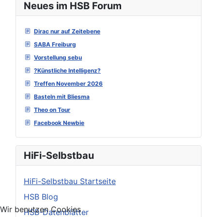
Neues im HSB Forum
Dirac nur auf Zeitebene
SABA Freiburg
Vorstellung sebu
?Künstliche Intelligenz?
Treffen November 2026
Basteln mit Bliesma
Theo on Tour
Facebook Newbie
HiFi-Selbstbau
HiFi-Selbstbau Startseite
HSB Blog
Wir benutzen Cookies
HSB-Datenblätter