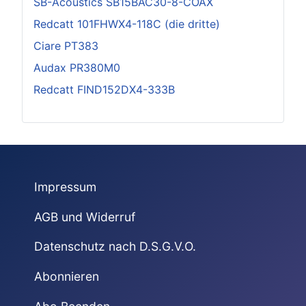
SB-Acoustics SB15BAC30-8-COAX
Redcatt 101FHWX4-118C (die dritte)
Ciare PT383
Audax PR380M0
Redcatt FIND152DX4-333B
Impressum
AGB und Widerruf
Datenschutz nach D.S.G.V.O.
Abonnieren