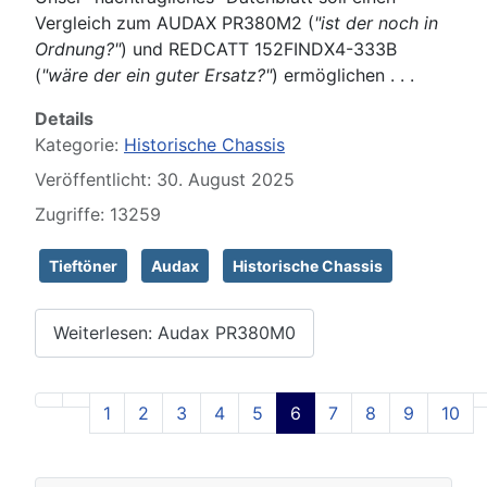
Vergleich zum AUDAX PR380M2 (
"ist der noch in
Ordnung?"
) und REDCATT 152FINDX4-333B
(
"wäre der ein guter Ersatz?"
) ermöglichen . . .
Details
Kategorie:
Historische Chassis
Veröffentlicht: 30. August 2025
Zugriffe: 13259
Tieftöner
Audax
Historische Chassis
Weiterlesen: Audax PR380M0
1
2
3
4
5
6
7
8
9
10
Seite 6 von 129