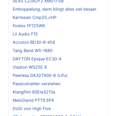
SEAS L22ROY2 XM011-08
Entkoppelung, dann klingt alles viel besser.
Kartesian Cmp25_vHP
Fostex FF125WK
Lii Audio F15
Accuton BD30-6-458
Tang Band W5-1880
DAYTON Epique EC30-4
Visaton WS25E 8
Peerless DA32TX00-8 (Lifu)
Passivstrahler verstehen
Klangfilm 6SEla3213a
MeloDavid PTT6.5P4
DoDi von High Five