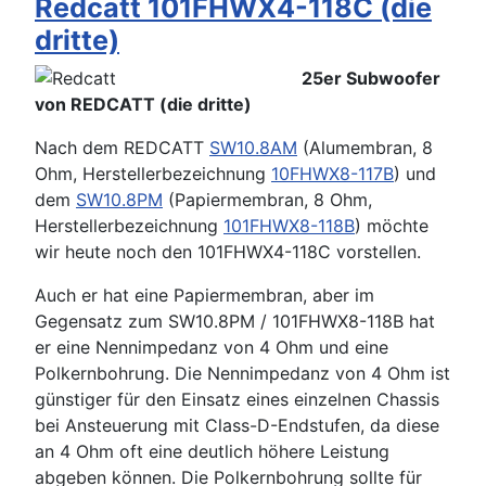
Redcatt 101FHWX4-118C (die
dritte)
25er Subwoofer
von REDCATT (die dritte)
Nach dem REDCATT
SW10.8AM
(Alumembran, 8
Ohm, Herstellerbezeichnung
10FHWX8-117B
) und
dem
SW10.8PM
(Papiermembran, 8 Ohm,
Herstellerbezeichnung
101FHWX8-118B
) möchte
wir heute noch den 101FHWX4-118C vorstellen.
Auch er hat eine Papiermembran, aber im
Gegensatz zum SW10.8PM / 101FHWX8-118B hat
er eine Nennimpedanz von 4 Ohm und eine
Polkernbohrung. Die Nennimpedanz von 4 Ohm ist
günstiger für den Einsatz eines einzelnen Chassis
bei Ansteuerung mit Class-D-Endstufen, da diese
an 4 Ohm oft eine deutlich höhere Leistung
abgeben können. Die Polkernbohrung sollte für