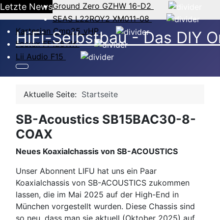
Ground Zero GZHW 16-D2
Letzte News
SEAS L22ROY2 XM011-08
Kartesian Cmp25_vHP
HiFi-Selbstbau - Das DIY O
Fostex FF125WK
Lii Audio F15
Aktuelle Seite:
Startseite
SB-Acoustics SB15BAC30-8-
COAX
Neues Koaxialchassis von SB-ACOUSTICS
Unser Abonnent LIFU hat uns ein Paar
Koaxialchassis von SB-ACOUSTICS zukommen
lassen, die im Mai 2025 auf der High-End in
München vorgestellt wurden. Diese Chassis sind
so neu, dass man sie aktuell (Oktober 2025) auf