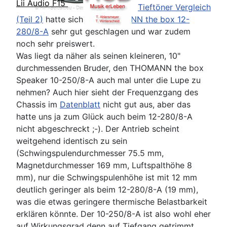
Lii Audio F15
Tieftöner Vergleich
(Teil 2)
hatte sich der
THOMANN the box 12-
280/8-A
sehr gut geschlagen und war zudem
noch sehr preiswert.
Was liegt da näher als seinen kleineren, 10"
durchmessenden Bruder, den THOMANN the box
Speaker 10-250/8-A auch mal unter die Lupe zu
nehmen? Auch hier sieht der Frequenzgang des
Chassis im
Datenblatt
nicht gut aus, aber das
hatte uns ja zum Glück auch beim 12-280/8-A
nicht abgeschreckt ;-). Der Antrieb scheint
weitgehend identisch zu sein
(Schwingspulendurchmesser 75.5 mm,
Magnetdurchmesser 169 mm, Luftspalthöhe 8
mm), nur die Schwingspulenhöhe ist mit 12 mm
deutlich geringer als beim 12-280/8-A (19 mm),
was die etwas geringere thermische Belastbarkeit
erklären könnte. Der 10-250/8-A ist also wohl eher
auf Wirkungsgrad denn auf Tiefgang getrimmt . . .