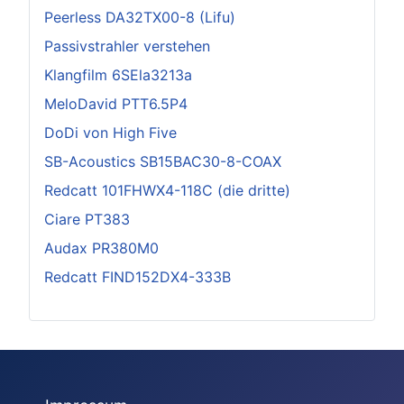
Peerless DA32TX00-8 (Lifu)
Passivstrahler verstehen
Klangfilm 6SEla3213a
MeloDavid PTT6.5P4
DoDi von High Five
SB-Acoustics SB15BAC30-8-COAX
Redcatt 101FHWX4-118C (die dritte)
Ciare PT383
Audax PR380M0
Redcatt FIND152DX4-333B