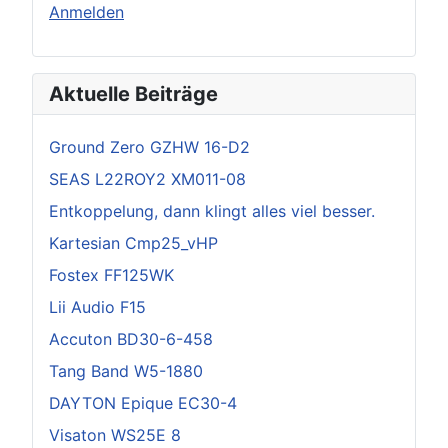
Anmelden
Aktuelle Beiträge
Ground Zero GZHW 16-D2
SEAS L22ROY2 XM011-08
Entkoppelung, dann klingt alles viel besser.
Kartesian Cmp25_vHP
Fostex FF125WK
Lii Audio F15
Accuton BD30-6-458
Tang Band W5-1880
DAYTON Epique EC30-4
Visaton WS25E 8