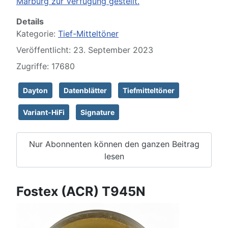
Marburg zur Verfügung gestellt.
Details
Kategorie:
Tief-Mitteltöner
Veröffentlicht: 23. September 2023
Zugriffe: 17680
Dayton
Datenblätter
Tiefmitteltöner
Variant-HiFi
Signature
Nur Abonnenten können den ganzen Beitrag
lesen
Fostex (ACR) T945N