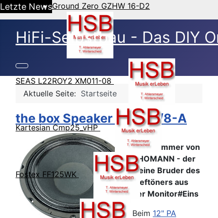
Ground Zero GZHW 16-D2
Letzte News
HiFi-Selbstbau - Das DIY O
SEAS L22ROY2 XM011-08
Aktuelle Seite:
Startseite
the box Speaker 10-250/8-A
Kartesian Cmp25_vHP
10-Zoll
Preishammer von
THOMANN - der
kleine Bruder des
Fostex FF125WK
Tieftöners aus
der Monitor#Eins
Beim
12" PA