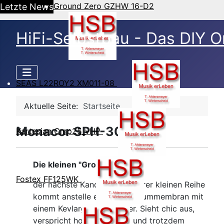
Ground Zero GZHW 16-D2
Letzte News
HiFi-Selbstbau - Das DIY O
SEAS L22ROY2 XM011-08
Aktuelle Seite:
Startseite
Monacor SPH-30X
Kartesian Cmp25_vHP
Die kleinen "Großen" Teil 2
Fostex FF125WK
der nächste Kandidat in unserer kleinen Reihe
kommt anstelle einer Aluminiummembran mit
einem Kevlargeflecht daher. Sieht chic aus,
verspricht hochdämpfend und trotzdem