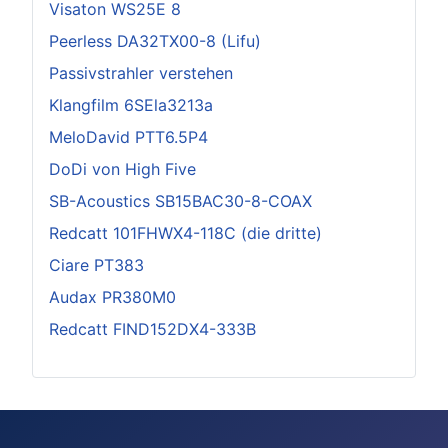
Visaton WS25E 8
Peerless DA32TX00-8 (Lifu)
Passivstrahler verstehen
Klangfilm 6SEla3213a
MeloDavid PTT6.5P4
DoDi von High Five
SB-Acoustics SB15BAC30-8-COAX
Redcatt 101FHWX4-118C (die dritte)
Ciare PT383
Audax PR380M0
Redcatt FIND152DX4-333B