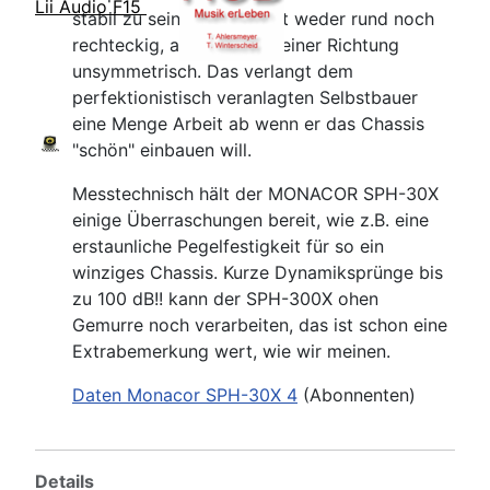
Lii Audio F15
stabil zu sein. Der Korb ist weder rund noch
rechteckig, aber dafür in einer Richtung
unsymmetrisch. Das verlangt dem
perfektionistisch veranlagten Selbstbauer
eine Menge Arbeit ab wenn er das Chassis
"schön" einbauen will.
Messtechnisch hält der MONACOR SPH-30X
einige Überraschungen bereit, wie z.B. eine
erstaunliche Pegelfestigkeit für so ein
winziges Chassis. Kurze Dynamiksprünge bis
zu 100 dB!! kann der SPH-300X ohen
Gemurre noch verarbeiten, das ist schon eine
Extrabemerkung wert, wie wir meinen.
Daten Monacor SPH-30X 4
(Abonnenten)
Details