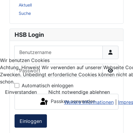
Aktuell
Suche
HSB Login
Benutzername
Wir benutzen Cookies
Passwort
Achtung, Hinweis! Wir verwenden auf unserer Webseite Coo
Zwecken. Unbedingt erforderliche Cookies können nicht a
Passwort 
schon.
Automatisch einloggen
Einverstanden
Nicht notwendige ablehnen
Passkey verwenden
Weitere Informationen
|
Impre
Einloggen