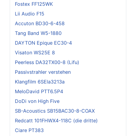
Fostex FF125WK
Lii Audio F15
Accuton BD30-6-458
Tang Band W5-1880
DAYTON Epique EC30-4
Visaton WS25E 8
Peerless DA32TX00-8 (Lifu)
Passivstrahler verstehen
Klangfilm 6SEla3213a
MeloDavid PTT6.5P4
DoDi von High Five
SB-Acoustics SB15BAC30-8-COAX
Redcatt 101FHWX4-118C (die dritte)
Ciare PT383