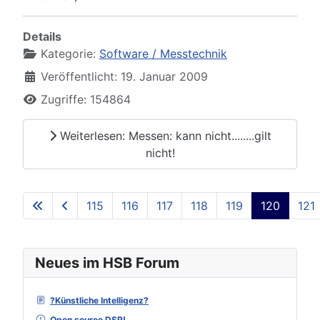
Details
Kategorie:
Software / Messtechnik
Veröffentlicht: 19. Januar 2009
Zugriffe: 154864
Weiterlesen: Messen: kann nicht........gilt
nicht!
115
116
117
118
119
120
121
Seite 120 von 129
Neues im HSB Forum
?Künstliche Intelligenz?
Open source DSP!