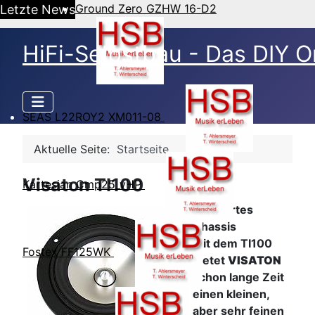
Ground Zero GZHW 16-D2
Letzte News
HiFi-Selbstbau - Das DIY O
SEAS L22ROY2 XM011-08
Aktuelle Seite:
Startseite
Visaton TI100
Kartesian Cmp25_vHP
Bewährtes
Chassis
Mit dem TI100
Fostex FF125WK
bietet
VISATON
schon lange Zeit
einen kleinen,
aber sehr feinen