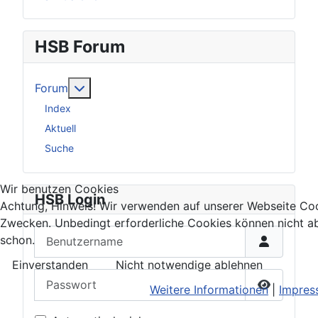
HSB Forum
Weitere Informationen: Forum
Forum
Index
Aktuell
Suche
Wir benutzen Cookies
HSB Login
Achtung, Hinweis! Wir verwenden auf unserer Webseite Coo
Zwecken. Unbedingt erforderliche Cookies können nicht a
Benutzername
schon.
Einverstanden
Nicht notwendige ablehnen
Passwort
Weitere Informationen
|
Impres
Passwort 