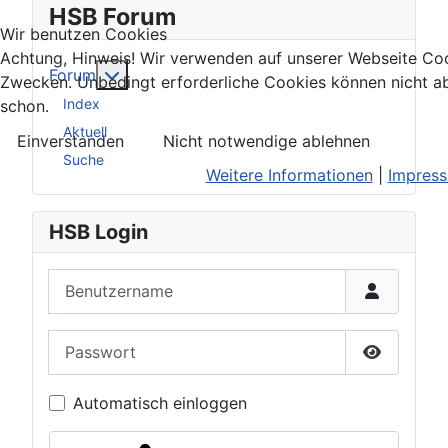
HSB Forum
Wir benutzen Cookies
Achtung, Hinweis! Wir verwenden auf unserer Webseite Coo
Weitere Informationen: Forum
Forum
Zwecken. Unbedingt erforderliche Cookies können nicht a
Index
schon.
Aktuell
Einverstanden
Nicht notwendige ablehnen
Suche
Weitere Informationen
|
Impres
HSB Login
Benutzername
Passwort
Passwort 
Automatisch einloggen