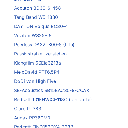
Accuton BD30-6-458
Tang Band W5-1880
DAYTON Epique EC30-4
Visaton WS25E 8
Peerless DA32TX00-8 (Lifu)
Passivstrahler verstehen
Klangfilm 6SEla3213a
MeloDavid PTT6.5P4
DoDi von High Five
SB-Acoustics SB15BAC30-8-COAX
Redcatt 101FHWX4-118C (die dritte)
Ciare PT383
Audax PR380M0
Redcatt FIND152DX4-333B