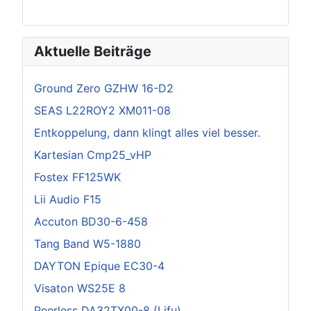
Aktuelle Beiträge
Ground Zero GZHW 16-D2
SEAS L22ROY2 XM011-08
Entkoppelung, dann klingt alles viel besser.
Kartesian Cmp25_vHP
Fostex FF125WK
Lii Audio F15
Accuton BD30-6-458
Tang Band W5-1880
DAYTON Epique EC30-4
Visaton WS25E 8
Peerless DA32TX00-8 (Lifu)