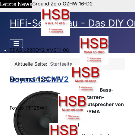
Ground Zero GZHW 16-D2
Letzte News
HiFi-Selbstbau - Das DIY O
SEAS L22ROY2 XM011-08
Aktuelle Seite:
Startseite
Beyma 12CMV2
Kartesian Cmp25_vHP
12-Zoll Bass-
Gitarren-
Lautsprecher von
Fostex FF125WK
BEYMA