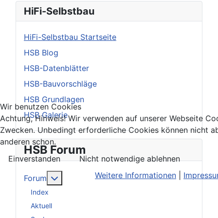
HiFi-Selbstbau
HiFi-Selbstbau Startseite
HSB Blog
HSB-Datenblätter
HSB-Bauvorschläge
HSB Grundlagen
Wir benutzen Cookies
HSB Galerie
Achtung, Hinweis! Wir verwenden auf unserer Webseite Coo
Zwecken. Unbedingt erforderliche Cookies können nicht ab
anderen schon.
HSB Forum
Einverstanden
Nicht notwendige ablehnen
Weitere Informationen
|
Impress
Weitere Informationen: Forum
Forum
Index
Aktuell