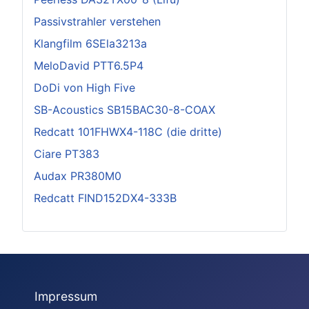
Passivstrahler verstehen
Klangfilm 6SEla3213a
MeloDavid PTT6.5P4
DoDi von High Five
SB-Acoustics SB15BAC30-8-COAX
Redcatt 101FHWX4-118C (die dritte)
Ciare PT383
Audax PR380M0
Redcatt FIND152DX4-333B
Impressum