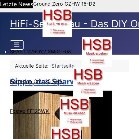
Ground Zero GZHW 16-D2
Letzte News
HiFi-Selbstbau - Das DIY O
SEAS L22ROY2 XM011-08
Aktuelle Seite:
Startseite
Sippo, das Sparwunder
Kartesian Cmp25_vHP
Fostex FF125WK