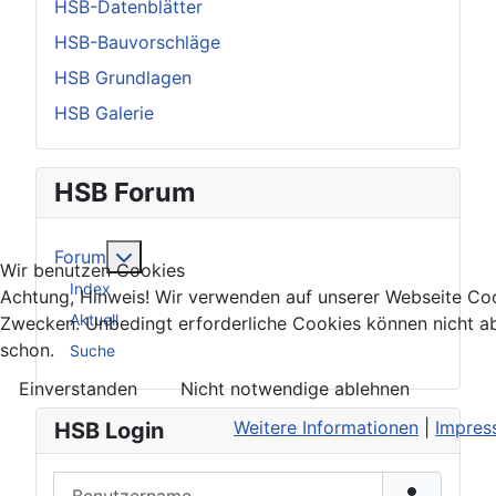
HSB-Datenblätter
HSB-Bauvorschläge
HSB Grundlagen
HSB Galerie
HSB Forum
Weitere Informationen: Forum
Forum
Wir benutzen Cookies
Index
Achtung, Hinweis! Wir verwenden auf unserer Webseite Coo
Aktuell
Zwecken. Unbedingt erforderliche Cookies können nicht a
schon.
Suche
Einverstanden
Nicht notwendige ablehnen
Weitere Informationen
|
Impres
HSB Login
Benutzername