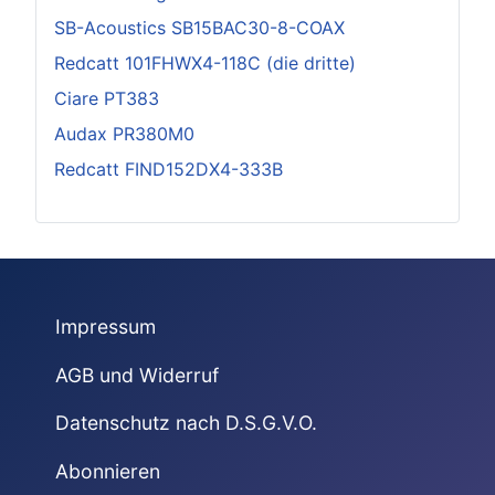
SB-Acoustics SB15BAC30-8-COAX
Redcatt 101FHWX4-118C (die dritte)
Ciare PT383
Audax PR380M0
Redcatt FIND152DX4-333B
Impressum
AGB und Widerruf
Datenschutz nach D.S.G.V.O.
Abonnieren