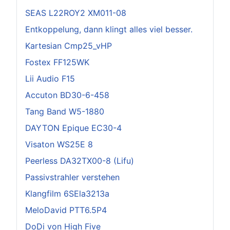
SEAS L22ROY2 XM011-08
Entkoppelung, dann klingt alles viel besser.
Kartesian Cmp25_vHP
Fostex FF125WK
Lii Audio F15
Accuton BD30-6-458
Tang Band W5-1880
DAYTON Epique EC30-4
Visaton WS25E 8
Peerless DA32TX00-8 (Lifu)
Passivstrahler verstehen
Klangfilm 6SEla3213a
MeloDavid PTT6.5P4
DoDi von High Five