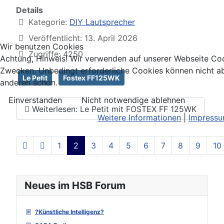
Details
Kategorie:
DIY Lautsprecher
Veröffentlicht: 13. April 2026
Wir benutzen Cookies
Zugriffe: 4250
Achtung, Hinweis! Wir verwenden auf unserer Webseite Coo
Zwecken. Unbedingt erforderliche Cookies können nicht ab
Le Petit
Fostex FF125WK
anderen schon.
Einverstanden
Nicht notwendige ablehnen
Weiterlesen: Le Petit mit FOSTEX FF 125WK
Weitere Informationen
|
Impress
1
2
3
4
5
6
7
8
9
10
Seite 2 von 129
Neues im HSB Forum
?Künstliche Intelligenz?