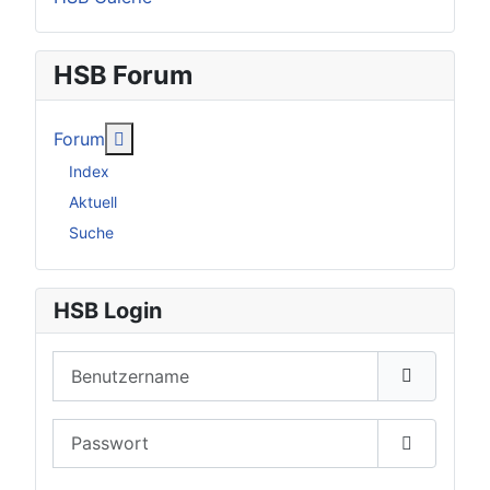
HSB Forum
Weitere Informationen: Forum
Forum
Index
Aktuell
Suche
HSB Login
Benutzername
Passwort
Passwort 