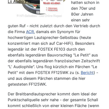
Lii Audio F15
hatten schon in
den 70er und
80er Jahren
einen sehr
guten Ruf - nicht zuletzt durch den Vertrieb durch
die Firma
ACR
, damals ein Synonym für
hochwertigen Lautsprecher-Selbstbau (heute
konzentriert man sich auf Car-HiFi). Besonders
legendär ist der FOSTEX FE103 durch den
ebenfalls legendären Bauvorschlag "Le Petit" aus
der ebenfalls legendären französischen Zeitschrift
"L' Audiophile". Uns flog kürzlich ein Pärchen "Le
Petit" mit dem FOSTEX FF125WK zu (s.
Bericht
) -
und aus diesem Pärchen stammen die hier
getesteten FF125WK.
Der Breitbandlautsprecher kommt dem Ideal der
Punktschallquelle sehr nahe - der gesamte Schall
kommt schließlich von einer kleinen Fläche (wenn