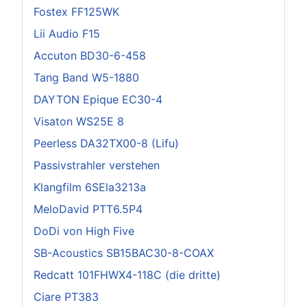
Fostex FF125WK
Lii Audio F15
Accuton BD30-6-458
Tang Band W5-1880
DAYTON Epique EC30-4
Visaton WS25E 8
Peerless DA32TX00-8 (Lifu)
Passivstrahler verstehen
Klangfilm 6SEla3213a
MeloDavid PTT6.5P4
DoDi von High Five
SB-Acoustics SB15BAC30-8-COAX
Redcatt 101FHWX4-118C (die dritte)
Ciare PT383