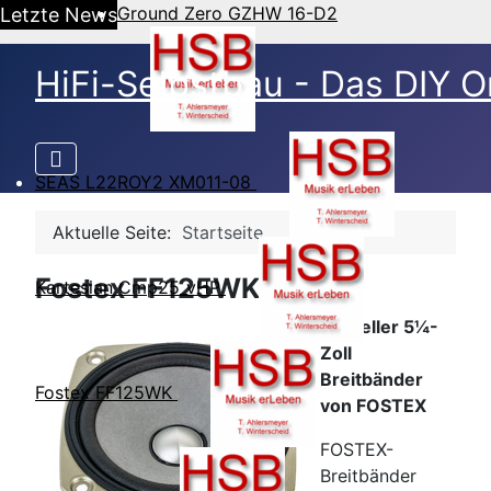
Ground Zero GZHW 16-D2
Letzte News
HiFi-Selbstbau - Das DIY O
SEAS L22ROY2 XM011-08
Aktuelle Seite:
Startseite
Fostex FF125WK
Kartesian Cmp25_vHP
Aktueller 5¼-
Zoll
Breitbänder
Fostex FF125WK
von FOSTEX
FOSTEX-
Breitbänder