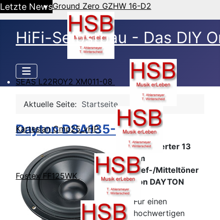
Ground Zero GZHW 16-D2
Letzte News
HiFi-Selbstbau - Das DIY O
SEAS L22ROY2 XM011-08
Aktuelle Seite:
Startseite
Dayton DSA135-8
Kartesian Cmp25_vHP
Preiswerter 13
cm
Tief-/Mitteltöner
Fostex FF125WK
von DAYTON
Für einen
hochwertigen