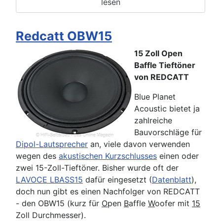
lesen
Redcatt OBW15
15 Zoll Open
Baffle Tieftöner
von REDCATT
Blue Planet
Acoustic bietet ja
zahlreiche
Bauvorschläge für
Dipol-Lautsprecher
an, viele davon verwenden
wegen des
akustischen Kurzschlusses
einen oder
zwei 15-Zoll-Tieftöner. Bisher wurde oft der
LAVOCE LBASS15
dafür eingesetzt (
Datenblatt
),
doch nun gibt es einen Nachfolger von REDCATT
- den OBW15 (kurz für
O
pen
B
affle
W
oofer mit
15
Zoll Durchmesser).