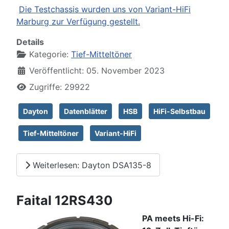
Die Testchassis wurden uns von Variant-HiFi
Marburg zur Verfügung gestellt.
Details
Kategorie:
Tief-Mitteltöner
Veröffentlicht: 05. November 2023
Zugriffe: 29922
Dayton
Datenblätter
HSB
HiFi-Selbstbau
Tief-Mitteltöner
Variant-HiFi
Weiterlesen: Dayton DSA135-8
Faital 12RS430
PA meets Hi-Fi: