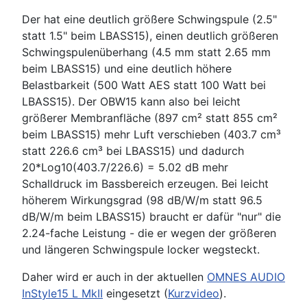
Der hat eine deutlich größere Schwingspule (2.5"
statt 1.5" beim LBASS15), einen deutlich größeren
Schwingspulenüberhang (4.5 mm statt 2.65 mm
beim LBASS15) und eine deutlich höhere
Belastbarkeit (500 Watt AES statt 100 Watt bei
LBASS15). Der OBW15 kann also bei leicht
größerer Membranfläche (897 cm² statt 855 cm²
beim LBASS15) mehr Luft verschieben (403.7 cm³
statt 226.6 cm³ bei LBASS15) und dadurch
20*Log10(403.7/226.6) = 5.02 dB mehr
Schalldruck im Bassbereich erzeugen. Bei leicht
höherem Wirkungsgrad (98 dB/W/m statt 96.5
dB/W/m beim LBASS15) braucht er dafür "nur" die
2.24-fache Leistung - die er wegen der größeren
und längeren Schwingspule locker wegsteckt.
Daher wird er auch in der aktuellen
OMNES AUDIO
InStyle15 L MkII
eingesetzt (
Kurzvideo
).