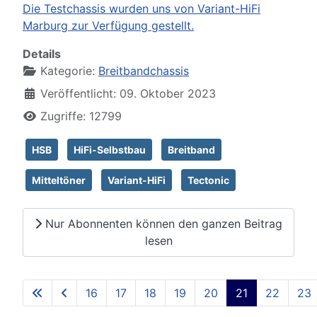
Die Testchassis wurden uns von Variant-HiFi
Marburg zur Verfügung gestellt.
Details
Kategorie:
Breitbandchassis
Veröffentlicht: 09. Oktober 2023
Zugriffe: 12799
HSB
HiFi-Selbstbau
Breitband
Mitteltöner
Variant-HiFi
Tectonic
Nur Abonnenten können den ganzen Beitrag
lesen
16
17
18
19
20
21
22
23
Seite 21 von 129