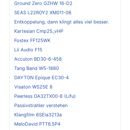
Ground Zero GZHW 16-D2
SEAS L22ROY2 XM011-08
Entkoppelung, dann klingt alles viel besser.
Kartesian Cmp25_vHP
Fostex FF125WK
Lii Audio F15
Accuton BD30-6-458
Tang Band W5-1880
DAYTON Epique EC30-4
Visaton WS25E 8
Peerless DA32TX00-8 (Lifu)
Passivstrahler verstehen
Klangfilm 6SEla3213a
MeloDavid PTT6.5P4