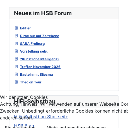
Neues im HSB Forum
Edifier
Dirac nur auf Zeitebene
SABA Freiburg
Vorstellung sebu
?Künstliche Intelligenz?
Treffen November 2026
Basteln mit Bliesma
Theo on Tour
Wir benutzen Cookies
HiFi-Selbstbau
Achtung, Hinweis! Wir verwenden auf unserer Webseite Coo
Zwecken. Unbedingt erforderliche Cookies können nicht ab
HiFi-Selbstbau Startseite
anderen schon.
HSB Blog
Einverstanden
Nicht notwendige ablehnen