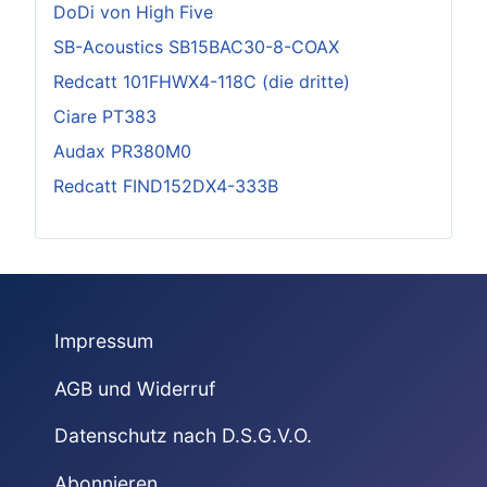
DoDi von High Five
SB-Acoustics SB15BAC30-8-COAX
Redcatt 101FHWX4-118C (die dritte)
Ciare PT383
Audax PR380M0
Redcatt FIND152DX4-333B
Impressum
AGB und Widerruf
Datenschutz nach D.S.G.V.O.
Abonnieren