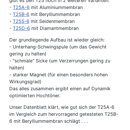
gibt es den T25 noch in 2 weiteren Varianten:
-
T25A-6
mit Aluminiummembran
-
T25B-6
mit Berylliummembran
-
T25S-6
mit Seidenmembran
-
T25D-6
mit Diamantmembran
Der grundlegende Aufbau ist wieder gleich:
- Unterhang-Schwingspule (um das Gewicht
gering zu halten)
- "schmale" Sicke (um Verzerrungen gering zu
halten)
- starker Magnet (für einen besonders hohen
Wirkungsgrad)
Das alles zusammen ergibt einen auf Dynamik
optimierten Hochtöner.
Unser Datenblatt klärt, wie gut sich der T25A-6
im Vergleich zum hervorragend getesteten T25B-
6 mit Berylliummembran schlägt . . .