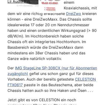
Lii Audio F15
einem
Koaxialchassis, mit
dem wir eine richtig erwachsene
DreiZwo
kreieren
können - eine DreiZwoMaxx. Das Chassis sollte
idealerweise 17 oder 20 cm Nenndurchmesser
haben und einen ordentlichen Wirkungsgrad (> 90
dB/W/m). Im Hochtonbereich haben solche
Chassis oft ein integriertes Hochtonhorn. Im
Bassbereich würde die DreiZwoMaxx dann
mindestens ein 38er Chassis haben und das
Ganze wäre natürlich vollaktiv.
Der
IMG StageLine SP-308CX (nur für Abonnenten
zugänglich)
gefiel uns schon ganz gut für dieses
Vorhaben. Auch der bereits getestete
CELESTION
FTX0617
passte in das Beuteschema, aber beide
Chassis hatten auch so ihre Haken und Ösen . . .
Jetzt gibt es von CELESTION ein noch