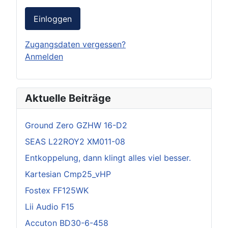
Einloggen
Zugangsdaten vergessen?
Anmelden
Aktuelle Beiträge
Ground Zero GZHW 16-D2
SEAS L22ROY2 XM011-08
Entkoppelung, dann klingt alles viel besser.
Kartesian Cmp25_vHP
Fostex FF125WK
Lii Audio F15
Accuton BD30-6-458