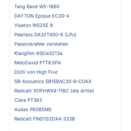
Tang Band W5-1880
DAYTON Epique EC30-4
Visaton WS25E 8
Peerless DA32TX00-8 (Lifu)
Passivstrahler verstehen
Klangfilm 6SEla3213a
MeloDavid PTT6.5P4
DoDi von High Five
SB-Acoustics SB15BAC30-8-COAX
Redcatt 101FHWX4-118C (die dritte)
Ciare PT383
Audax PR380M0
Redcatt FIND152DX4-333B