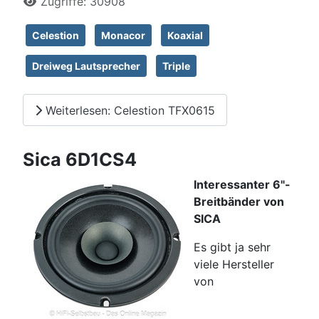
Zugriffe: 30908
Celestion
Monacor
Koaxial
Dreiweg Lautsprecher
Triple
Weiterlesen: Celestion TFX0615
Sica 6D1CS4
Interessanter 6"-
Breitbänder von
SICA
Es gibt ja sehr
viele Hersteller
von