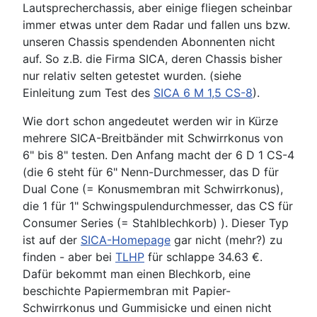
Lautsprecherchassis, aber einige fliegen scheinbar
immer etwas unter dem Radar und fallen uns bzw.
unseren Chassis spendenden Abonnenten nicht
auf. So z.B. die Firma SICA, deren Chassis bisher
nur relativ selten getestet wurden. (siehe
Einleitung zum Test des
SICA 6 M 1,5 CS-8
).
Wie dort schon angedeutet werden wir in Kürze
mehrere SICA-Breitbänder mit Schwirrkonus von
6" bis 8" testen. Den Anfang macht der 6 D 1 CS-4
(die 6 steht für 6" Nenn-Durchmesser, das D für
Dual Cone (= Konusmembran mit Schwirrkonus),
die 1 für 1" Schwingspulendurchmesser, das CS für
Consumer Series (= Stahlblechkorb) ). Dieser Typ
ist auf der
SICA-Homepage
gar nicht (mehr?) zu
finden - aber bei
TLHP
für schlappe 34.63 €.
Dafür bekommt man einen Blechkorb, eine
beschichte Papiermembran mit Papier-
Schwirrkonus und Gummisicke und einen nicht