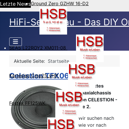
Ground Zero GZHW 16-D2
Letzte News
HiFi-Selbstbau - Das DIY O
SEAS L22ROY2 XM011-08
Aktuelle Seite:
Startseite
Celestion TFX0615
Kartesian Cmp25_vHP
Kompaktes
Koaxialchassis
von CELESTION -
Fostex FF125WK
die 2.
Wir suchen nach
wie vor nach