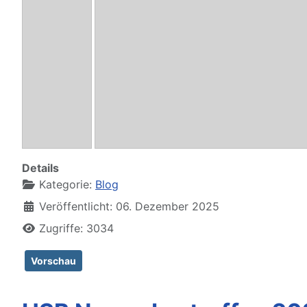
HiFi-Selbstbau-00027.jpg
HiFi-Selbstbau-00039.jpg
- Modulo L 20101747
- Modulo L 
Details
Kategorie:
Blog
Veröffentlicht: 06. Dezember 2025
Zugriffe: 3034
Vorschau