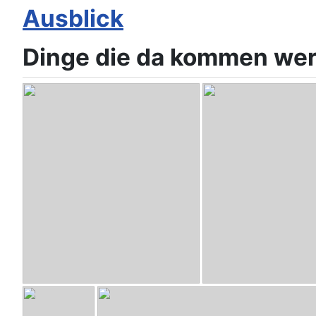
Ausblick
Dinge die da kommen we
SimBo
- FullrangesystemTB-2143
Pro38-1
- Audax Pr