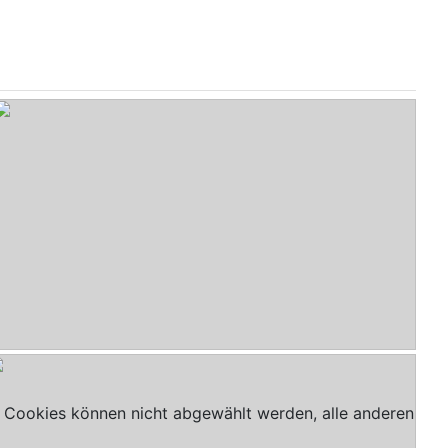
HiFi-Selbstbau-00040.jpg
- DD8C Clone von Squeezema
 Cookies können nicht abgewählt werden, alle anderen