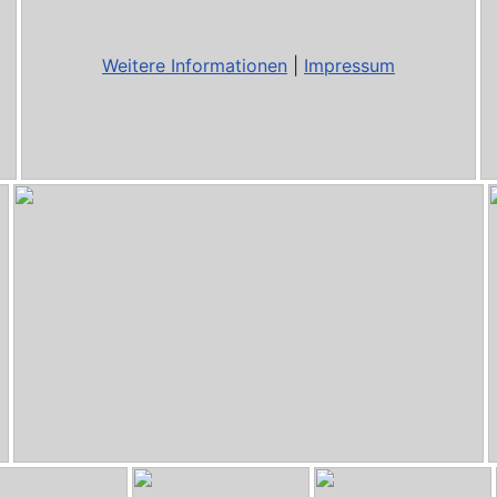
Weitere Informationen
|
Impressum
HiFi-Selbstbau-08722.jpg
- DoDi von High Five
p
HiFi-Selbstbau-00052.jpg
- Buffalino von yogibär