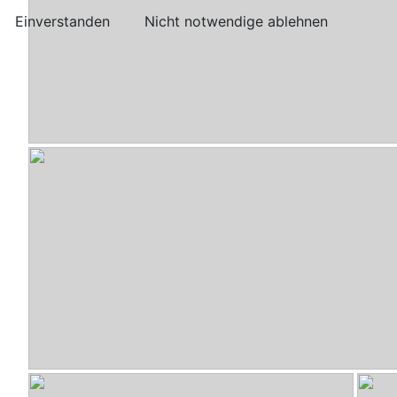
Einverstanden
Nicht notwendige ablehnen
HiFi-Selbstbau-00041.jpg
- SeaWave von LIFU
HiFi-Selbstbau-00044.jpg
- IKO 1 von IKO (Prototy