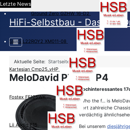
Letzte News
Ground Zero GZHW 16-D2
HiFi-Selbstbau - Das DIY O
SEAS L22ROY2 XM011-08
Aktuelle Seite:
Startseite
Kartesian Cmp25_vHP
MeloDavid PTT6.5P4
Hochinteressantes 17
Fostex FF125WK
"Who the f... is MeloD
dort zahlreiche Chass
verdächtig ähnlichsehe
Lii Audio F15
Bei unserem
diesjähri