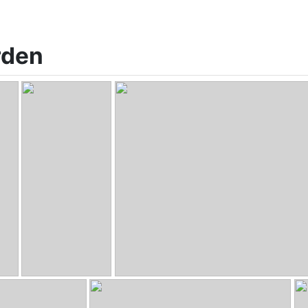
rden
o38 Aktivierung
DreiZwo MkIII
- Koaxialsystem mit Seitenbass
HiFi-Selbstbau-02137.jpg
- A460