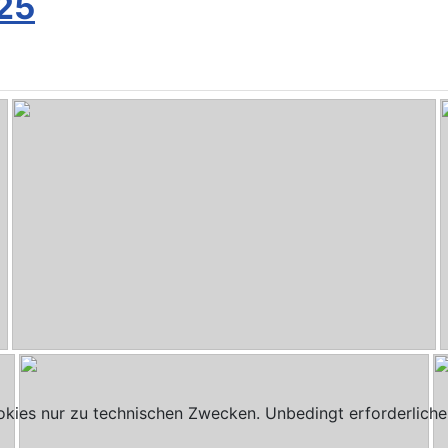
25
HiFi-Selbstbau-00039.jpg
- Modúlo L (210:1747) von HSB
kies nur zu technischen Zwecken. Unbedingt erforderliche