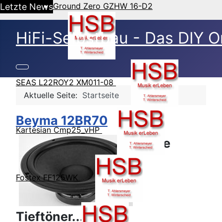
Ground Zero GZHW 16-D2
Letzte News
HiFi-Selbstbau - Das DIY O
SEAS L22ROY2 XM011-08
Aktuelle Seite:
Startseite
Beyma 12BR70
Kartesian Cmp25_vHP
Laute
Fostex FF125WK
Tieftöner.....