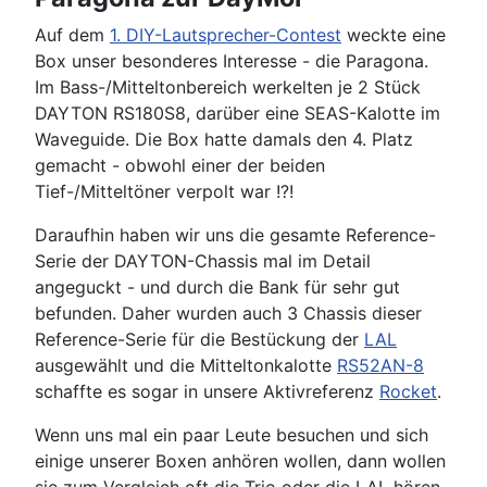
Auf dem
1. DIY-Lautsprecher-Contest
weckte eine
Box unser besonderes Interesse - die Paragona.
Im Bass-/Mitteltonbereich werkelten je 2 Stück
DAYTON RS180S8, darüber eine SEAS-Kalotte im
Waveguide. Die Box hatte damals den 4. Platz
gemacht - obwohl einer der beiden
Tief-/Mitteltöner verpolt war !?!
Daraufhin haben wir uns die gesamte Reference-
Serie der DAYTON-Chassis mal im Detail
angeguckt - und durch die Bank für sehr gut
befunden. Daher wurden auch 3 Chassis dieser
Reference-Serie für die Bestückung der
LAL
ausgewählt und die Mitteltonkalotte
RS52AN-8
schaffte es sogar in unsere Aktivreferenz
Rocket
.
Wenn uns mal ein paar Leute besuchen und sich
einige unserer Boxen anhören wollen, dann wollen
sie zum Vergleich oft die
Trio
oder die LAL hören.