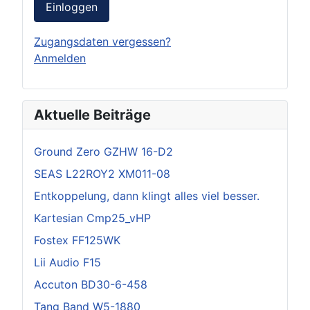
Einloggen
Zugangsdaten vergessen?
Anmelden
Aktuelle Beiträge
Ground Zero GZHW 16-D2
SEAS L22ROY2 XM011-08
Entkoppelung, dann klingt alles viel besser.
Kartesian Cmp25_vHP
Fostex FF125WK
Lii Audio F15
Accuton BD30-6-458
Tang Band W5-1880