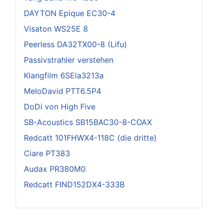
DAYTON Epique EC30-4
Visaton WS25E 8
Peerless DA32TX00-8 (Lifu)
Passivstrahler verstehen
Klangfilm 6SEla3213a
MeloDavid PTT6.5P4
DoDi von High Five
SB-Acoustics SB15BAC30-8-COAX
Redcatt 101FHWX4-118C (die dritte)
Ciare PT383
Audax PR380M0
Redcatt FIND152DX4-333B