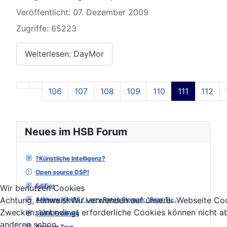
Veröffentlicht: 07. Dezember 2009
Zugriffe: 65223
Weiterlesen: DayMor
106
107
108
109
110
111
112
Seite 111 von 129
Neues im HSB Forum
?Künstliche Intelligenz?
Open source DSP!
Edifier
Wir benutzen Cookies
Achtung, Hinweis! Wir verwenden auf unserer Webseite Coo
Anthony Kiedis / Larry Ratso Sloman: "Scar Ti...
Zwecken. Unbedingt erforderliche Cookies können nicht ab
SABA Freiburg
anderen schon.
Theo on Tour