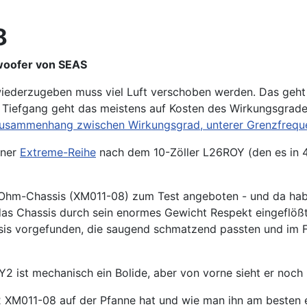
8
woofer von SEAS
wiederzugeben muss viel Luft verschoben werden. Das geht
Tiefgang geht das meistens auf Kosten des Wirkungsgrades 
usammenhang zwischen Wirkungsgrad, unterer Grenzfreq
iner
Extreme-Reihe
nach dem 10-Zöller L26ROY (den es in 4 
Ohm-Chassis (XM011-08) zum Test angeboten - und da habe
as Chassis durch sein enormes Gewicht Respekt eingeflöß
is vorgefunden, die saugend schmatzend passten und im Fal
2 ist mechanisch ein Bolide, aber von vorne sieht er noch r
 XM011-08 auf der Pfanne hat und wie man ihn am besten ein