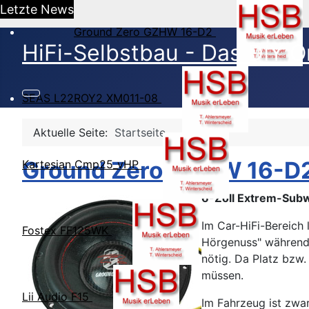
Letzte News
Ground Zero GZHW 16-D2
HiFi-Selbstbau - Das DIY O
SEAS L22ROY2 XM011-08
Aktuelle Seite:
Startseite
Ground Zero GZHW 16-D
Kartesian Cmp25_vHP
6-Zoll Extrem-Subw
Im Car-HiFi-Bereich 
Fostex FF125WK
Hörgenuss" während 
nötig. Da Platz bzw
müssen.
Lii Audio F15
Im Fahrzeug ist zwa