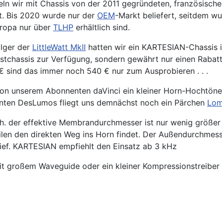
eln wir mit Chassis von der 2011 gegründeten, französische
t. Bis 2020 wurde nur der
OEM
-Markt beliefert, seitdem w
uropa nur über
TLHP
erhältlich sind.
lger der
LittleWatt MkII
hatten wir ein KARTESIAN-Chassis i
tchassis zur Verfügung, sondern gewährt nur einen Rabatt
€ sind das immer noch 540 € nur zum Ausprobieren . . .
 von unserem Abonnenten daVinci ein kleiner Horn-Hocht
enten DesLumos fliegt uns demnächst noch ein Pärchen
Lom
. der effektive Membrandurchmesser ist nur wenig größer 
len den direkten Weg ins Horn findet. Der Außendurchmesse
ief. KARTESIAN empfiehlt den Einsatz ab 3 kHz
t großem Waveguide oder ein kleiner Kompressionstreiber ist