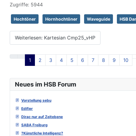
Zugriffe: 5944
Hochtöner
Hornhochtöner
Waveguide
HSB Dan
Weiterlesen: Kartesian Cmp25_vHP
1
2
3
4
5
6
7
8
9
10
Neues im HSB Forum
Vorstellung sebu
Edifier
Dirac nur auf Zeitebene
SABA Freiburg
?Künstliche Intelligenz?