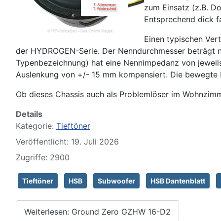
zum Einsatz (z.B. D
Entsprechend dick f
Einen typischen Ve
der HYDROGEN-Serie. Der Nenndurchmesser beträgt nu
Typenbezeichnung) hat eine Nennimpedanz von jeweils
Auslenkung von +/- 15 mm kompensiert. Die bewegte M
Ob dieses Chassis auch als Problemlöser im Wohnzimmer
Details
Kategorie:
Tieftöner
Veröffentlicht: 19. Juli 2026
Zugriffe: 2900
Tieftöner
HSB
Subwoofer
HSB Dantenblatt
Weiterlesen: Ground Zero GZHW 16-D2