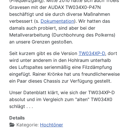
(Frequenzgang). Mitte 2010 hatte sich auch Troels
Gravesen mit der AUDAX TW034X0-P47N
beschäftigt und sie durch diverse Maßnahmen
verbessert (s.
Dokumentation
). Wir hatten das
damals auch probiert, sind aber bei der
Metallverarbeitung (Durchbohrung des Polkerns)
an unsere Grenzen gestoßen.
Seit kurzem gibt es die Version
TW034XP-D
, dort
wird unter anderem in den Hohlraum unterhalb
des Luftspaltes serienmäßig eine Filzdämpfung
eingefügt. Rainer Krönke hat uns freundlicherweise
ein Paar dieses Chassis zur Verfügung gestellt.
Unser Datenblatt klärt, wie sich der TW034XP-D
absolut und im Vergleich zum "alten" TW034X0
schlägt . . .
Details
Kategorie:
Hochtöner