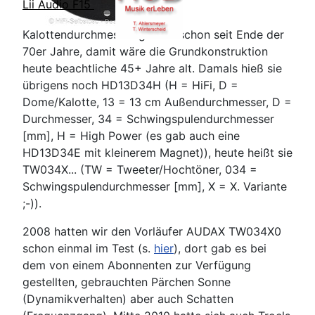
Lii Audio F15
Kalottendurchmesser gibt es schon seit Ende der
70er Jahre, damit wäre die Grundkonstruktion
heute beachtliche 45+ Jahre alt. Damals hieß sie
übrigens noch HD13D34H (H = HiFi, D =
Dome/Kalotte, 13 = 13 cm Außendurchmesser, D =
Durchmesser, 34 = Schwingspulendurchmesser
[mm], H = High Power (es gab auch eine
HD13D34E mit kleinerem Magnet)), heute heißt sie
TW034X... (TW = Tweeter/Hochtöner, 034 =
Schwingspulendurchmesser [mm], X = X. Variante
;-)).
2008 hatten wir den Vorläufer AUDAX TW034X0
schon einmal im Test (s.
hier
), dort gab es bei
dem von einem Abonnenten zur Verfügung
gestellten, gebrauchten Pärchen Sonne
(Dynamikverhalten) aber auch Schatten