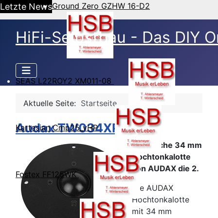
Ground Zero GZHW 16-D2
Letzte News
HiFi-Selbstbau - Das DIY O
SEAS L22ROY2 XM011-08
Aktuelle Seite:
Startseite
Audax TW034XP-D
Kartesian Cmp25_vHP
Klassische 34 mm
Hochtonkalotte
von AUDAX die 2.
Fostex FF125WK
Die AUDAX
Hochtonkalotte
mit 34 mm