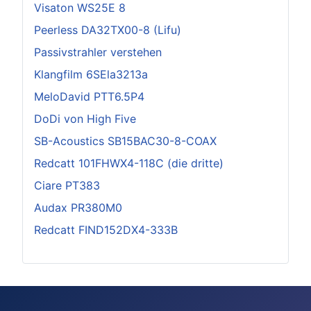
Visaton WS25E 8
Peerless DA32TX00-8 (Lifu)
Passivstrahler verstehen
Klangfilm 6SEla3213a
MeloDavid PTT6.5P4
DoDi von High Five
SB-Acoustics SB15BAC30-8-COAX
Redcatt 101FHWX4-118C (die dritte)
Ciare PT383
Audax PR380M0
Redcatt FIND152DX4-333B