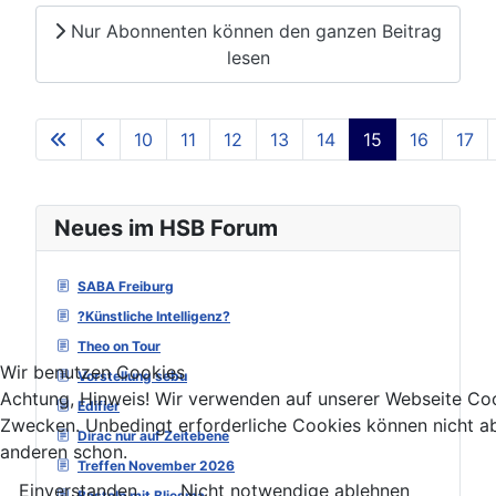
Nur Abonnenten können den ganzen Beitrag
lesen
10
11
12
13
14
15
16
17
Seite 15 von 129
Neues im HSB Forum
SABA Freiburg
?Künstliche Intelligenz?
Theo on Tour
Wir benutzen Cookies
Vorstellung sebu
Achtung, Hinweis! Wir verwenden auf unserer Webseite Coo
Edifier
Zwecken. Unbedingt erforderliche Cookies können nicht ab
Dirac nur auf Zeitebene
anderen schon.
Treffen November 2026
Einverstanden
Nicht notwendige ablehnen
Basteln mit Bliesma