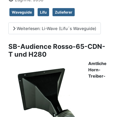
Waveguide
Lifu
Zulieferer
Weiterlesen: Li-Wave (Lifu´s Waveguide)
SB-Audience Rosso-65-CDN-
T und H280
Amtliche
Horn-
Treiber-