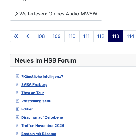
Weiterlesen: Omnes Audio MW6W
108
109
110
111
112
113
114
Neues im HSB Forum
?Künstliche Intelligenz?
SABA Freiburg
Theo on Tour
Vorstellung sebu
Edifier
Dirac nur auf Zeitebene
Treffen November 2026
Basteln mit Bliesma