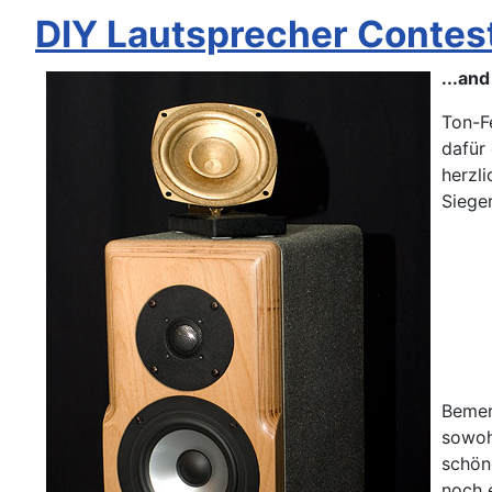
DIY Lautsprecher Contes
...and
Ton-F
dafür
herzl
Siege
Bemer
sowoh
schön
noch 