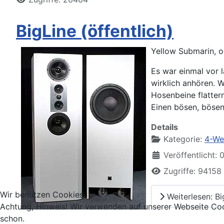
BigLine (öffentlich)
Yellow Submarin, o
Es war einmal vor l
wirklich anhören. 
Hosenbeine flatter
Einen bösen, bösen 
Details
Kategorie:
4-We
Veröffentlicht:
Zugriffe: 94158
Wir benutzen Cookies
Weiterlesen: Big
Achtung, Hinweis! Wir verwenden auf unserer Webseite Coo
schon.