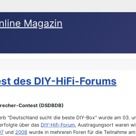
nline Magazin
est des DIY-HiFi-Forums
sprecher-Contest (DSDBDB)
rb "Deutschland sucht die beste DIY-Box" wurde am 03. u
erfolgte über das
DIY-Hifi-Forum
, Austragungsort waren wi
07
und
2008
wurde in mehreren Foren für die Teilnahme a