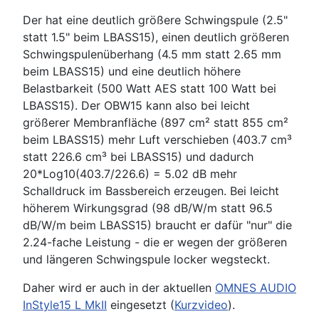
Der hat eine deutlich größere Schwingspule (2.5"
statt 1.5" beim LBASS15), einen deutlich größeren
Schwingspulenüberhang (4.5 mm statt 2.65 mm
beim LBASS15) und eine deutlich höhere
Belastbarkeit (500 Watt AES statt 100 Watt bei
LBASS15). Der OBW15 kann also bei leicht
größerer Membranfläche (897 cm² statt 855 cm²
beim LBASS15) mehr Luft verschieben (403.7 cm³
statt 226.6 cm³ bei LBASS15) und dadurch
20*Log10(403.7/226.6) = 5.02 dB mehr
Schalldruck im Bassbereich erzeugen. Bei leicht
höherem Wirkungsgrad (98 dB/W/m statt 96.5
dB/W/m beim LBASS15) braucht er dafür "nur" die
2.24-fache Leistung - die er wegen der größeren
und längeren Schwingspule locker wegsteckt.
Daher wird er auch in der aktuellen
OMNES AUDIO
InStyle15 L MkII
eingesetzt (
Kurzvideo
).