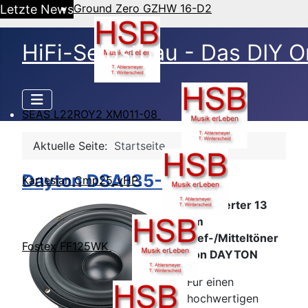
Ground Zero GZHW 16-D2
Letzte News
HiFi-Selbstbau - Das DIY O
SEAS L22ROY2 XM011-08
Aktuelle Seite:
Startseite
Dayton DSA135-8
Kartesian Cmp25_vHP
Preiswerter 13
cm
Tief-/Mitteltöner
Fostex FF125WK
von DAYTON
Für einen
hochwertigen