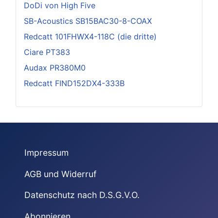
DoDi von High Five
SB-Acoustics SB15BAC30-8-COAX
Redcatt 101FHWX4-118C (die dritte)
Ciare PT383
Audax PR380M0
Redcatt FIND152DX4-333B
Impressum
AGB und Widerruf
Datenschutz nach D.S.G.V.O.
Abonnieren