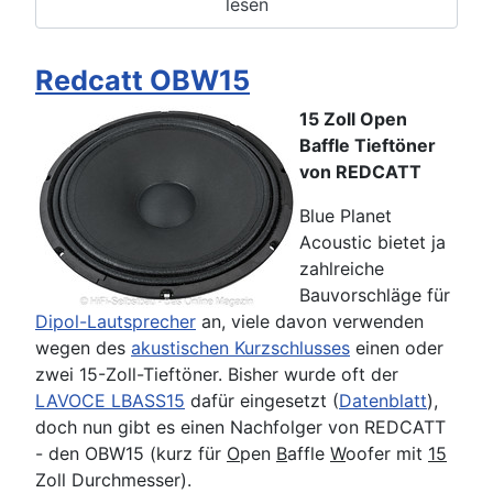
lesen
Redcatt OBW15
15 Zoll Open
Baffle Tieftöner
von REDCATT
Blue Planet
Acoustic bietet ja
zahlreiche
Bauvorschläge für
Dipol-Lautsprecher
an, viele davon verwenden
wegen des
akustischen Kurzschlusses
einen oder
zwei 15-Zoll-Tieftöner. Bisher wurde oft der
LAVOCE LBASS15
dafür eingesetzt (
Datenblatt
),
doch nun gibt es einen Nachfolger von REDCATT
- den OBW15 (kurz für
O
pen
B
affle
W
oofer mit
15
Zoll Durchmesser).