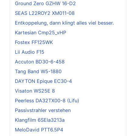
Ground Zero GZHW 16-D2
SEAS L22ROY2 XM011-08
Entkoppelung, dann klingt alles viel besser.
Kartesian Cmp25_vHP
Fostex FF125WK
Lii Audio F15
Accuton BD30-6-458
Tang Band W5-1880
DAYTON Epique EC30-4
Visaton WS25E 8
Peerless DA32TX00-8 (Lifu)
Passivstrahler verstehen
Klangfilm 6SEla3213a
MeloDavid PTT6.5P4