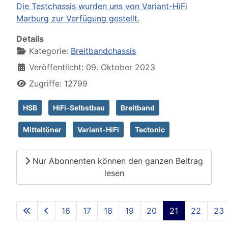
Die Testchassis wurden uns von Variant-HiFi
Marburg zur Verfügung gestellt.
Details
Kategorie:
Breitbandchassis
Veröffentlicht: 09. Oktober 2023
Zugriffe: 12799
HSB
HiFi-Selbstbau
Breitband
Mitteltöner
Variant-HiFi
Tectonic
Nur Abonnenten können den ganzen Beitrag
lesen
16
17
18
19
20
21
22
23
Seite 21 von 129