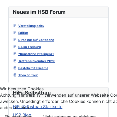
Neues im HSB Forum
Vorstellung sebu
Edifier
Dirac nur auf Zeitebene
SABA Freiburg
?Künstliche Intelligenz?
Treffen November 2026
Basteln mit Bliesma
Theo on Tour
Wir benutzen Cookies
HiFi-Selbstbau
Achtung, Hinweis! Wir verwenden auf unserer Webseite Coo
Zwecken. Unbedingt erforderliche Cookies können nicht ab
HiFi-Selbstbau Startseite
anderen schon.
HSB Blog
Einverstanden
Nicht notwendige ablehnen