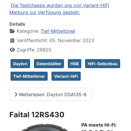
Die Testchassis wurden uns von Variant-HiFi
Marburg zur Verfügung gestellt.
Details
Kategorie:
Tief-Mitteltöner
Veröffentlicht: 05. November 2023
Zugriffe: 29925
Dayton
Datenblätter
HSB
HiFi-Selbstbau
Tief-Mitteltöner
Variant-HiFi
Weiterlesen: Dayton DSA135-8
Faital 12RS430
PA meets Hi-Fi: