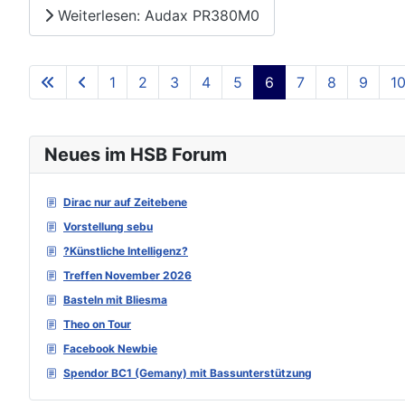
Weiterlesen: Audax PR380M0
1
2
3
4
5
6
7
8
9
1
Neues im HSB Forum
Dirac nur auf Zeitebene
Vorstellung sebu
?Künstliche Intelligenz?
Treffen November 2026
Basteln mit Bliesma
Theo on Tour
Facebook Newbie
Spendor BC1 (Gemany) mit Bassunterstützung