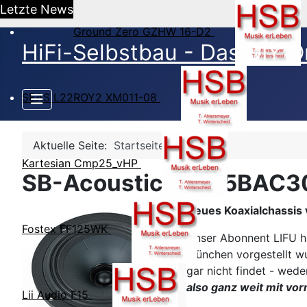
Letzte News
Ground Zero GZHW 16-D2
HiFi-Selbstbau - Das DIY O
SEAS L22ROY2 XM011-08
Aktuelle Seite:
Startseite
Kartesian Cmp25_vHP
SB-Acoustics SB15BAC
Neues Koaxialchassi
Fostex FF125WK
Unser Abonnent LIFU h
München vorgestellt w
gar nicht findet - wede
also ganz weit mit vo
Lii Audio F15