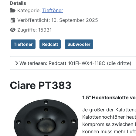
Details
Kategorie:
Tieftöner
Veröffentlicht: 10. September 2025
Zugriffe: 15931
Tieftöner
Redcatt
Subwoofer
Weiterlesen: Redcatt 101FHWX4-118C (die dritte)
Ciare PT383
1.5" Hochtonkalotte v
Je größer der Kalotten
Kalottenhochtöner heut
Kompromiss zwischen D
können muss mehr Luft 