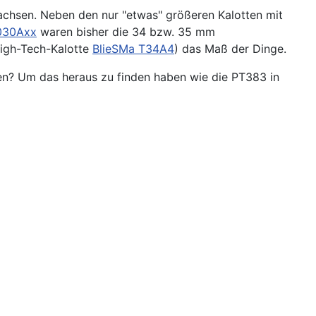
chsen. Neben den nur "etwas" größeren Kalotten mit
30Axx
waren bisher die 34 bzw. 35 mm
igh-Tech-Kalotte
BlieSMa T34A4
) das Maß der Dinge.
en? Um das heraus zu finden haben wie die PT383 in