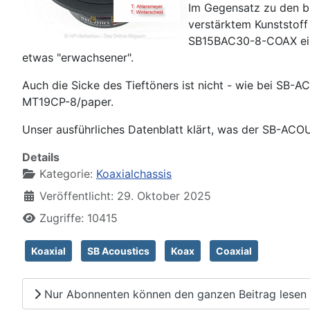
Im Gegensatz zu den b
verstärktem Kunststof
SB15BAC30-8-COAX eine
etwas "erwachsener".
Auch die Sicke des Tieftöners ist nicht - wie bei SB-
MT19CP-8/paper.
Unser ausführliches Datenblatt klärt, was der SB-ACO
Details
Kategorie:
Koaxialchassis
Veröffentlicht: 29. Oktober 2025
Zugriffe: 10415
Koaxial
SB Acoustics
Koax
Coaxial
Nur Abonnenten können den ganzen Beitrag lesen