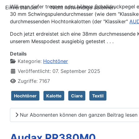
Will man tiefer trennen oder höhere Schalldruckpege
Einverstanden
Nicht notwendige ablehnen
30 mm Schwingspulendurchmesser (wie dem "Klassike
durchmessenden Hochtonkalotten (der "Klassiker"
AUD
Doch jetzt erdreistet sich eine 38mm durchmessende K
unserem Messpodest ausgiebig getestet . . .
Details
Kategorie:
Hochtöner
Veröffentlicht: 07. September 2025
Zugriffe: 7167
Hochtöner
Kalotte
Ciare
Textil
Nur Abonnenten können den ganzen Beitrag lesen
Audax PR380M0