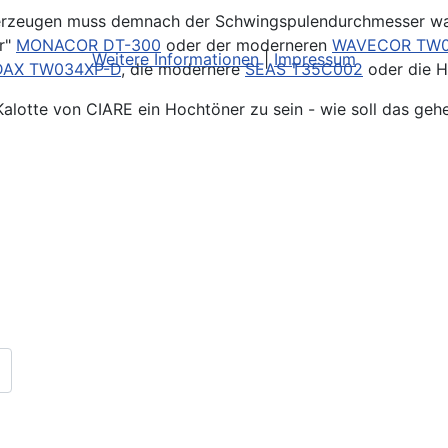
l erzeugen muss demnach der Schwingspulendurchmesser wa
r"
MONACOR DT-300
oder der moderneren
WAVECOR TW0
Weitere Informationen
|
Impressum
AX TW034XP-D
, die modernere
SEAS T35C002
oder die H
alotte von CIARE ein Hochtöner zu sein - wie soll das geh