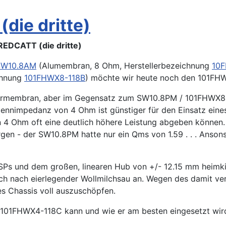
die dritte)
REDCATT (die dritte)
SW10.8AM
(Alumembran, 8 Ohm, Herstellerbezeichnung
10
chnung
101FHWX8-118B
) möchte wir heute noch den 101FHW
iermembran, aber im Gegensatz zum SW10.8PM / 101FHWX8-
ennimpedanz von 4 Ohm ist günstiger für den Einsatz eines
n 4 Ohm oft eine deutlich höhere Leistung abgeben können. 
gen - der SW10.8PM hatte nur ein Qms von 1.59 . . . Anson
Ps und dem großen, linearen Hub von +/- 12.15 mm heimk
h nach eierlegender Wollmilchsau an. Wegen des damit v
es Chassis voll auszuschöpfen.
 101FHWX4-118C kann und wie er am besten eingesetzt wird 