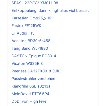
SEAS L22ROY2 XM011-08
Entkoppelung, dann klingt alles viel besser.
Kartesian Cmp25_vHP
Fostex FF125WK
Lii Audio F15
Accuton BD30-6-458
Tang Band W5-1880
DAYTON Epique EC30-4
Visaton WS25E 8
Peerless DA32TX00-8 (Lifu)
Passivstrahler verstehen
Klangfilm 6SEla3213a
MeloDavid PTT6.5P4
DoDi von High Five