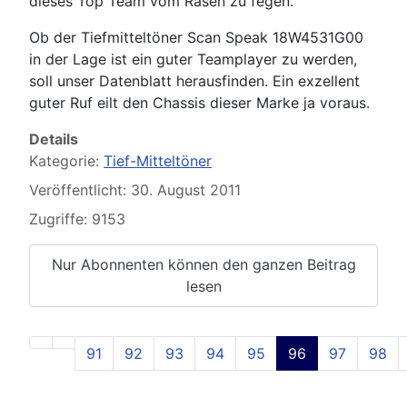
dieses Top Team vom Rasen zu fegen.
Ob der Tiefmitteltöner Scan Speak 18W4531G00
in der Lage ist ein guter Teamplayer zu werden,
soll unser Datenblatt herausfinden. Ein exzellent
guter Ruf eilt den Chassis dieser Marke ja voraus.
Details
Kategorie:
Tief-Mitteltöner
Veröffentlicht: 30. August 2011
Zugriffe: 9153
Nur Abonnenten können den ganzen Beitrag
lesen
91
92
93
94
95
96
97
98
Seite 96 von 129