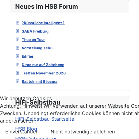
Neues im HSB Forum
?Künstliche Intelligenz?
SABA Freiburg
Theo on Tour
Vorstellung sebu
Edifier
Dirac nur auf Zeitebene
Treffen November 2026
Basteln mit Bliesma
Wir benutzen Cookies
HiFi-Selbstbau
Achtung, Hinweis! Wir verwenden auf unserer Webseite Coo
Zwecken. Unbedingt erforderliche Cookies können nicht ab
HiFi-Selbstbau Startseite
anderen schon.
HSB Blog
Einverstanden
Nicht notwendige ablehnen
HSB-Datenblätter