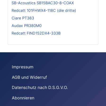
SB-Acoustics SB15BAC30-8-COAX
Redcatt 101FHWX4-118C (die dritte)
Ciare PT383
Audax PR380M0
Redcatt FIND152DX4-333B
Impressum
AGB und Widerruf
Datenschutz nach D.S.G.V.O.
Abonnieren