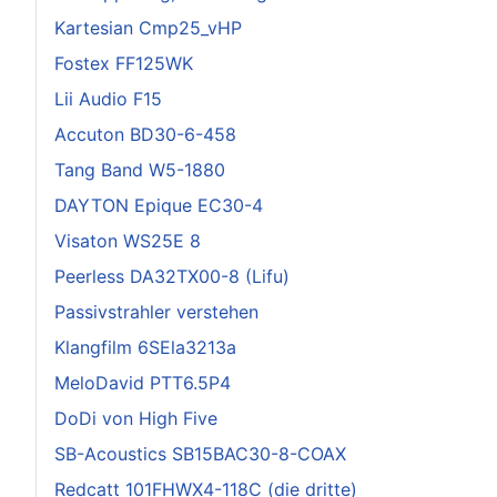
Kartesian Cmp25_vHP
Fostex FF125WK
Lii Audio F15
Accuton BD30-6-458
Tang Band W5-1880
DAYTON Epique EC30-4
Visaton WS25E 8
Peerless DA32TX00-8 (Lifu)
Passivstrahler verstehen
Klangfilm 6SEla3213a
MeloDavid PTT6.5P4
DoDi von High Five
SB-Acoustics SB15BAC30-8-COAX
Redcatt 101FHWX4-118C (die dritte)