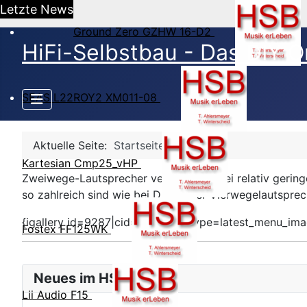
Letzte News
Ground Zero GZHW 16-D2
HiFi-Selbstbau - Das DIY O
SEAS L22ROY2 XM011-08
Aktuelle Seite:
Startseite
Kartesian Cmp25_vHP
Zweiwege-Lautsprecher versprechen bei relativ gering
so zahlreich sind wie bei Drei- oder Vierwegelautspre
{igallery id=9287|cid=24|pid=2|type=latest_menu_ima
Fostex FF125WK
Neues im HSB Forum
Lii Audio F15