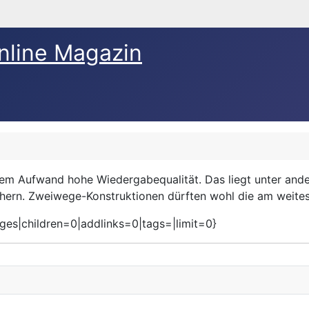
nline Magazin
em Aufwand hohe Wiedergabequalität. Das liegt unter ande
chern. Zweiwege-Konstruktionen dürften wohl die am weitest
ges|children=0|addlinks=0|tags=|limit=0}