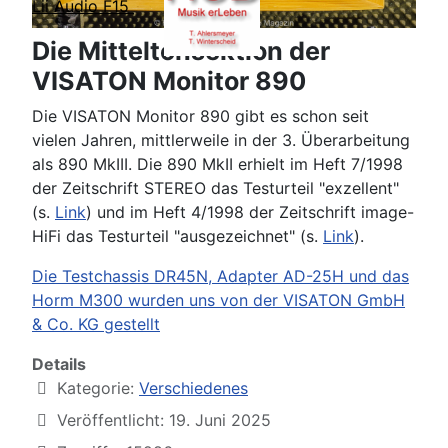
Lii Audio F15
Die Mitteltonsektion der
VISATON Monitor 890
Die VISATON Monitor 890 gibt es schon seit
vielen Jahren, mittlerweile in der 3. Überarbeitung
als 890 MkIII. Die 890 MkII erhielt im Heft 7/1998
der Zeitschrift STEREO das Testurteil "exzellent"
(s.
Link
) und im Heft 4/1998 der Zeitschrift image-
HiFi das Testurteil "ausgezeichnet" (s.
Link
).
Die Testchassis DR45N, Adapter AD-25H und das
Horm M300 wurden uns von der VISATON GmbH
& Co. KG gestellt
Details
Kategorie:
Verschiedenes
Veröffentlicht: 19. Juni 2025