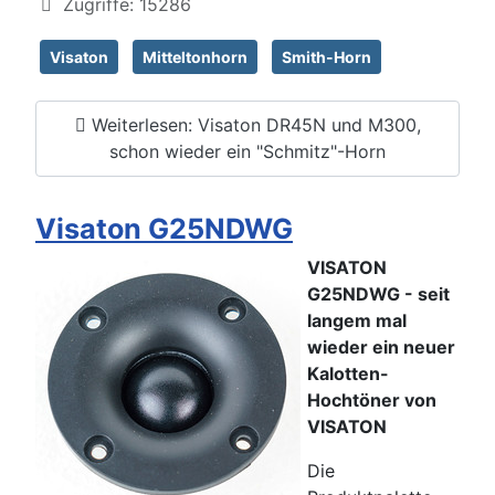
Zugriffe: 15286
Visaton
Mitteltonhorn
Smith-Horn
Weiterlesen: Visaton DR45N und M300,
schon wieder ein "Schmitz"-Horn
Visaton G25NDWG
VISATON
G25NDWG - seit
langem mal
wieder ein neuer
Kalotten-
Hochtöner von
VISATON
Die