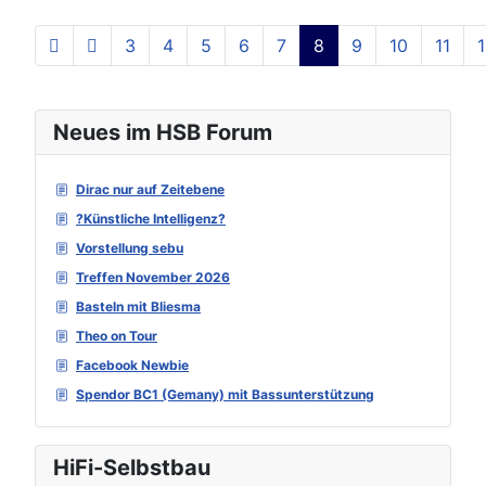
3
4
5
6
7
8
9
10
11
Seite 8 von 129
Neues im HSB Forum
Dirac nur auf Zeitebene
?Künstliche Intelligenz?
Vorstellung sebu
Treffen November 2026
Basteln mit Bliesma
Theo on Tour
Facebook Newbie
Spendor BC1 (Gemany) mit Bassunterstützung
HiFi-Selbstbau