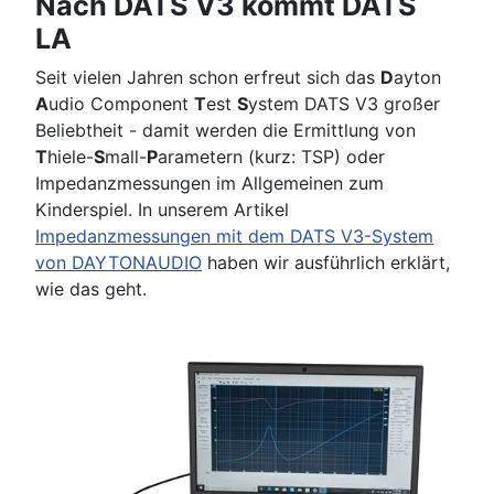
Nach DATS V3 kommt DATS
LA
Seit vielen Jahren schon erfreut sich das
D
ayton
A
udio Component
T
est
S
ystem DATS V3 großer
Beliebtheit - damit werden die Ermittlung von
T
hiele-
S
mall-
P
arametern (kurz: TSP) oder
Impedanzmessungen im Allgemeinen zum
Kinderspiel. In unserem Artikel
Impedanzmessungen mit dem DATS V3-System
von DAYTONAUDIO
haben wir ausführlich erklärt,
wie das geht.