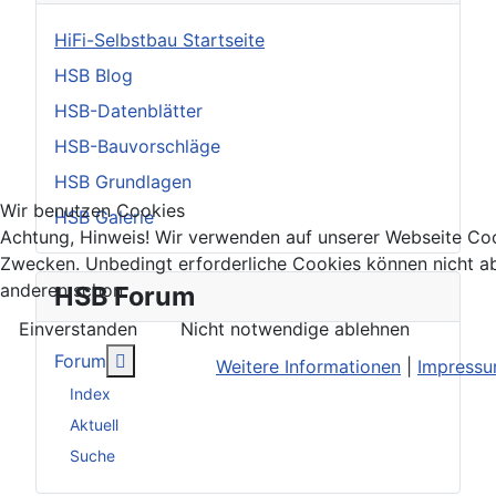
HiFi-Selbstbau Startseite
HSB Blog
HSB-Datenblätter
HSB-Bauvorschläge
HSB Grundlagen
Wir benutzen Cookies
HSB Galerie
Achtung, Hinweis! Wir verwenden auf unserer Webseite Coo
Zwecken. Unbedingt erforderliche Cookies können nicht ab
anderen schon.
HSB Forum
Einverstanden
Nicht notwendige ablehnen
Weitere Informationen: Forum
Forum
Weitere Informationen
|
Impress
Index
Aktuell
Suche