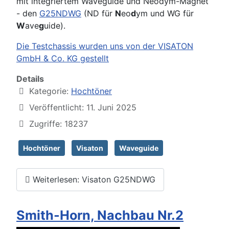
mit integriertem Waveguide und Neodym-Magnet
- den
G25NDWG
(ND für
N
eo
d
ym und WG für
W
ave
g
uide).
Die Testchassis wurden uns von der VISATON
GmbH & Co. KG gestellt
Details
Kategorie:
Hochtöner
Veröffentlicht: 11. Juni 2025
Zugriffe: 18237
Hochtöner
Visaton
Waveguide
Weiterlesen: Visaton G25NDWG
Smith-Horn, Nachbau Nr.2