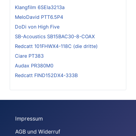
Klangfilm 6SEla3213a
MeloDavid PTT6.5P4
DoDi von High Five
SB-Acoustics SB15BAC30-8-COAX
Redcatt 101FHWX4-118C (die dritte)
Ciare PT383
Audax PR380M0
Redcatt FIND152DX4-333B
Impressum
AGB und Widerruf