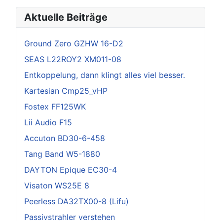
Aktuelle Beiträge
Ground Zero GZHW 16-D2
SEAS L22ROY2 XM011-08
Entkoppelung, dann klingt alles viel besser.
Kartesian Cmp25_vHP
Fostex FF125WK
Lii Audio F15
Accuton BD30-6-458
Tang Band W5-1880
DAYTON Epique EC30-4
Visaton WS25E 8
Peerless DA32TX00-8 (Lifu)
Passivstrahler verstehen