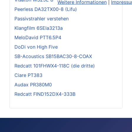
Weitere Informationen
|
Impress
Peerless DA32TX00-8 (Lifu)
Passivstrahler verstehen
Klangfilm 6SEla3213a
MeloDavid PTT6.5P4
DoDi von High Five
SB-Acoustics SB15BAC30-8-COAX
Redcatt 101FHWX4-118C (die dritte)
Ciare PT383
Audax PR380M0
Redcatt FIND152DX4-333B