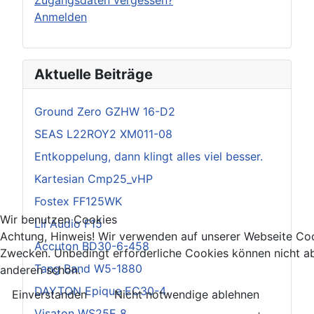
Anmelden
Aktuelle Beiträge
Ground Zero GZHW 16-D2
SEAS L22ROY2 XM011-08
Entkoppelung, dann klingt alles viel besser.
Kartesian Cmp25_vHP
Fostex FF125WK
Wir benutzen Cookies
Lii Audio F15
Achtung, Hinweis! Wir verwenden auf unserer Webseite Coo
Accuton BD30-6-458
Zwecken. Unbedingt erforderliche Cookies können nicht ab
Tang Band W5-1880
anderen schon.
DAYTON Epique EC30-4
Einverstanden
Nicht notwendige ablehnen
Visaton WS25E 8