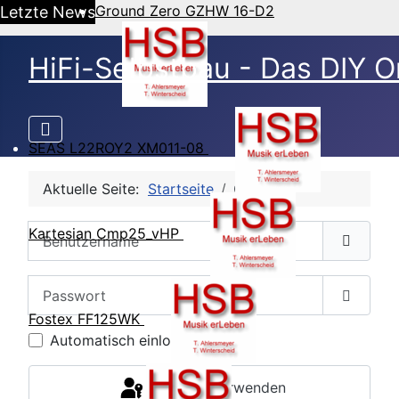
Ground Zero GZHW 16-D2
Letzte News
HiFi-Selbstbau - Das DIY O
SEAS L22ROY2 XM011-08
Aktuelle Seite:
Startseite
CB Login
Benutzername
Kartesian Cmp25_vHP
Passwort
Passwor
Fostex FF125WK
Automatisch einloggen
Passkey verwenden