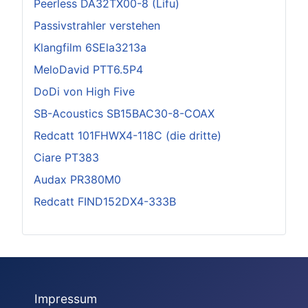
Peerless DA32TX00-8 (Lifu)
Passivstrahler verstehen
Klangfilm 6SEla3213a
MeloDavid PTT6.5P4
DoDi von High Five
SB-Acoustics SB15BAC30-8-COAX
Redcatt 101FHWX4-118C (die dritte)
Ciare PT383
Audax PR380M0
Redcatt FIND152DX4-333B
Impressum