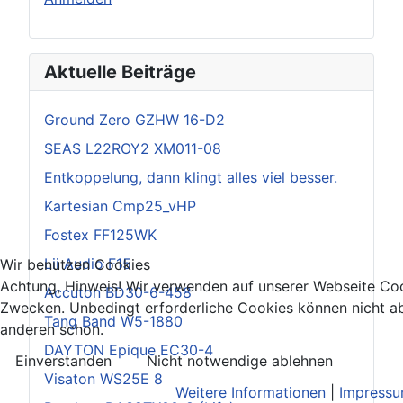
Aktuelle Beiträge
Ground Zero GZHW 16-D2
SEAS L22ROY2 XM011-08
Entkoppelung, dann klingt alles viel besser.
Kartesian Cmp25_vHP
Fostex FF125WK
Lii Audio F15
Wir benutzen Cookies
Achtung, Hinweis! Wir verwenden auf unserer Webseite Coo
Accuton BD30-6-458
Zwecken. Unbedingt erforderliche Cookies können nicht ab
Tang Band W5-1880
anderen schon.
DAYTON Epique EC30-4
Einverstanden
Nicht notwendige ablehnen
Visaton WS25E 8
Weitere Informationen
|
Impress