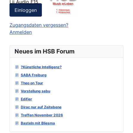
Lii Audio F15
Einloggen
Zugangsdaten vergessen?
Anmelden
Neues im HSB Forum
?Künstliche Intelligenz?
SABA Freiburg
Theo on Tour
Vorstellung sebu
Edifier
Dirac nur auf Zeitebene
Treffen November 2026
Basteln mit Bliesma