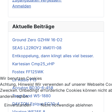
Anmelden
Aktuelle Beiträge
Ground Zero GZHW 16-D2
SEAS L22ROY2 XM011-08
Entkoppelung, dann klingt alles viel besser.
Kartesian Cmp25_vHP
Fostex FF125WK
Wir benutzen Cookies
Lii Audio F15
Achtung, Hinweis! Wir verwenden auf unserer Webseite Coo
Accuton BD30-6-458
Zwecken. Unbedingt erforderliche Cookies können nicht ab
Tang Band W5-1880
anderen schon.
DAYTON Epique EC30-4
Einverstanden
Nicht notwendige ablehnen
Visaton WS25E 8