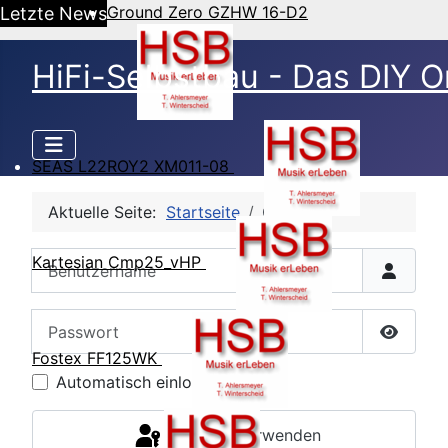
Ground Zero GZHW 16-D2
Letzte News
HiFi-Selbstbau - Das DIY O
SEAS L22ROY2 XM011-08
Aktuelle Seite:
Startseite
CB Login
Benutzername
Kartesian Cmp25_vHP
Passwort
Passwor
Fostex FF125WK
Automatisch einloggen
Passkey verwenden