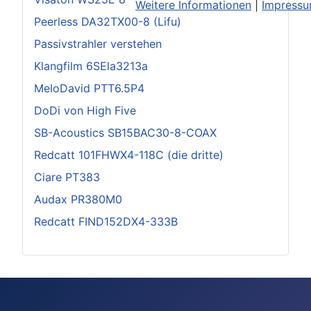
Weitere Informationen
|
Impress
Peerless DA32TX00-8 (Lifu)
Passivstrahler verstehen
Klangfilm 6SEla3213a
MeloDavid PTT6.5P4
DoDi von High Five
SB-Acoustics SB15BAC30-8-COAX
Redcatt 101FHWX4-118C (die dritte)
Ciare PT383
Audax PR380M0
Redcatt FIND152DX4-333B