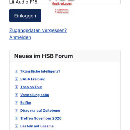
Lii Audio F15
Einloggen
Zugangsdaten vergessen?
Anmelden
Neues im HSB Forum
?Künstliche Intelligenz?
SABA Freiburg
Theo on Tour
Vorstellung sebu
Edifier
Dirac nur auf Zeitebene
Treffen November 2026
Basteln mit Bliesma