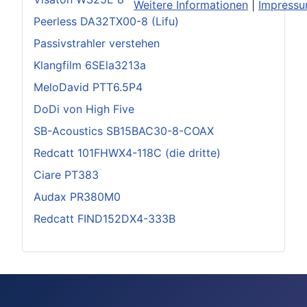
Weitere Informationen
|
Impress
Peerless DA32TX00-8 (Lifu)
Passivstrahler verstehen
Klangfilm 6SEla3213a
MeloDavid PTT6.5P4
DoDi von High Five
SB-Acoustics SB15BAC30-8-COAX
Redcatt 101FHWX4-118C (die dritte)
Ciare PT383
Audax PR380M0
Redcatt FIND152DX4-333B