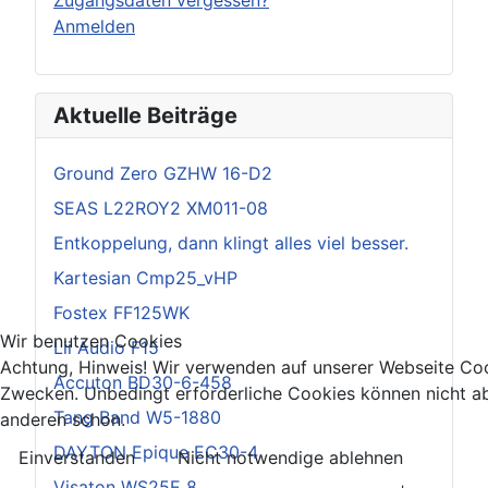
Anmelden
Aktuelle Beiträge
Ground Zero GZHW 16-D2
SEAS L22ROY2 XM011-08
Entkoppelung, dann klingt alles viel besser.
Kartesian Cmp25_vHP
Fostex FF125WK
Wir benutzen Cookies
Lii Audio F15
Achtung, Hinweis! Wir verwenden auf unserer Webseite Coo
Accuton BD30-6-458
Zwecken. Unbedingt erforderliche Cookies können nicht ab
Tang Band W5-1880
anderen schon.
DAYTON Epique EC30-4
Einverstanden
Nicht notwendige ablehnen
Visaton WS25E 8