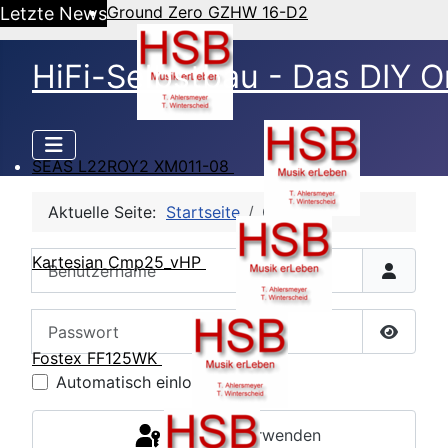
Ground Zero GZHW 16-D2
Letzte News
HiFi-Selbstbau - Das DIY O
SEAS L22ROY2 XM011-08
Aktuelle Seite:
Startseite
CB Login
Benutzername
Kartesian Cmp25_vHP
Passwort
Passwor
Fostex FF125WK
Automatisch einloggen
Passkey verwenden