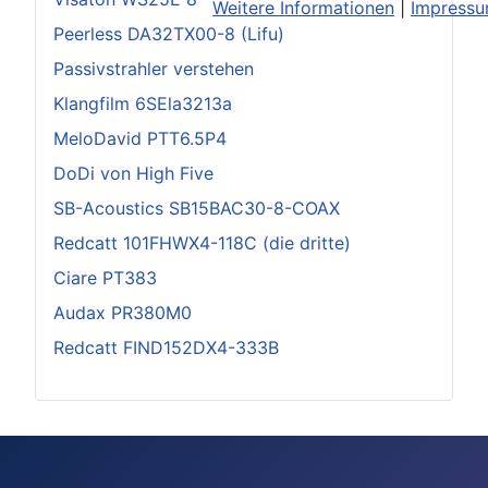
Weitere Informationen
|
Impress
Peerless DA32TX00-8 (Lifu)
Passivstrahler verstehen
Klangfilm 6SEla3213a
MeloDavid PTT6.5P4
DoDi von High Five
SB-Acoustics SB15BAC30-8-COAX
Redcatt 101FHWX4-118C (die dritte)
Ciare PT383
Audax PR380M0
Redcatt FIND152DX4-333B