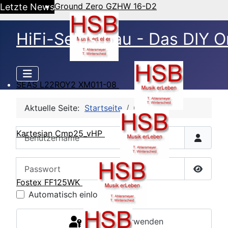
Ground Zero GZHW 16-D2
Letzte News
HiFi-Selbstbau - Das DIY O
SEAS L22ROY2 XM011-08
Aktuelle Seite:
Startseite
CB Login
Benutzername
Kartesian Cmp25_vHP
Passwort
Passwor
Fostex FF125WK
Automatisch einloggen
Passkey verwenden