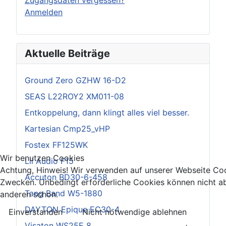
Anmelden
Aktuelle Beiträge
Ground Zero GZHW 16-D2
SEAS L22ROY2 XM011-08
Entkoppelung, dann klingt alles viel besser.
Kartesian Cmp25_vHP
Fostex FF125WK
Wir benutzen Cookies
Lii Audio F15
Achtung, Hinweis! Wir verwenden auf unserer Webseite Coo
Accuton BD30-6-458
Zwecken. Unbedingt erforderliche Cookies können nicht ab
Tang Band W5-1880
anderen schon.
DAYTON Epique EC30-4
Einverstanden
Nicht notwendige ablehnen
Visaton WS25E 8