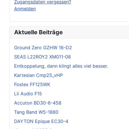
Zugangsdaten vergessen?
Anmelden
Aktuelle Beiträge
Ground Zero GZHW 16-D2
SEAS L22ROY2 XM011-08
Entkoppelung, dann klingt alles viel besser.
Kartesian Cmp25_vHP
Fostex FF125WK
Lii Audio F15
Accuton BD30-6-458
Tang Band W5-1880
DAYTON Epique EC30-4