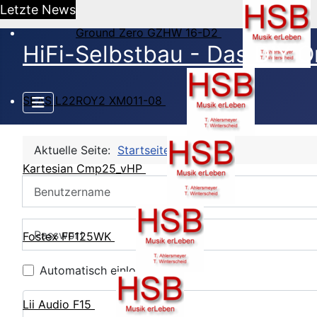
Letzte News
Ground Zero GZHW 16-D2
HiFi-Selbstbau - Das DIY O
SEAS L22ROY2 XM011-08
Aktuelle Seite:
Startseite
CB Login
Kartesian Cmp25_vHP
Benutzername
Passwort
Fostex FF125WK
Automatisch einloggen
Lii Audio F15