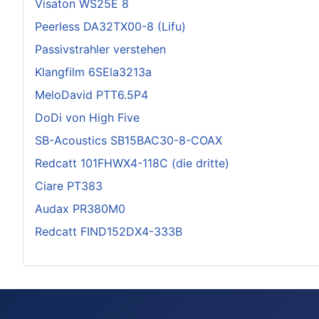
Visaton WS25E 8
Peerless DA32TX00-8 (Lifu)
Passivstrahler verstehen
Klangfilm 6SEla3213a
MeloDavid PTT6.5P4
DoDi von High Five
SB-Acoustics SB15BAC30-8-COAX
Redcatt 101FHWX4-118C (die dritte)
Ciare PT383
Audax PR380M0
Redcatt FIND152DX4-333B