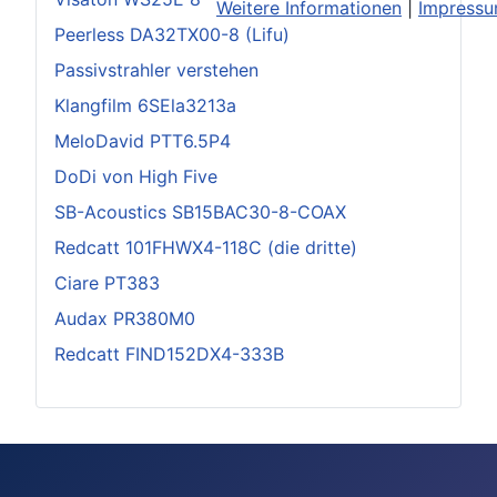
Weitere Informationen
|
Impress
Peerless DA32TX00-8 (Lifu)
Passivstrahler verstehen
Klangfilm 6SEla3213a
MeloDavid PTT6.5P4
DoDi von High Five
SB-Acoustics SB15BAC30-8-COAX
Redcatt 101FHWX4-118C (die dritte)
Ciare PT383
Audax PR380M0
Redcatt FIND152DX4-333B