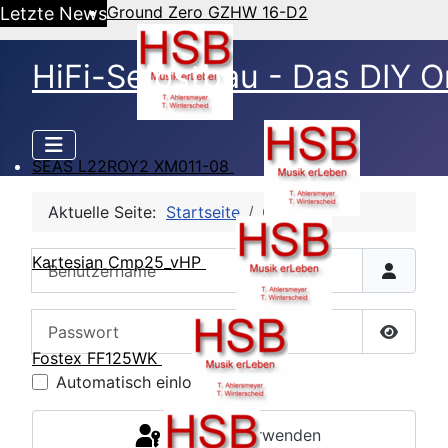
Ground Zero GZHW 16-D2
Letzte News
HiFi-Selbstbau - Das DIY O
SEAS L22ROY2 XM011-08
Aktuelle Seite:
Startseite
CB Login
Benutzername
Kartesian Cmp25_vHP
Passwort
Passwor
Fostex FF125WK
Automatisch einloggen
Passkey verwenden