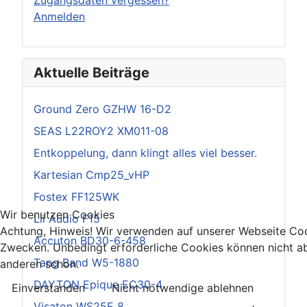
Anmelden
Aktuelle Beiträge
Ground Zero GZHW 16-D2
SEAS L22ROY2 XM011-08
Entkoppelung, dann klingt alles viel besser.
Kartesian Cmp25_vHP
Fostex FF125WK
Wir benutzen Cookies
Lii Audio F15
Achtung, Hinweis! Wir verwenden auf unserer Webseite Coo
Accuton BD30-6-458
Zwecken. Unbedingt erforderliche Cookies können nicht ab
Tang Band W5-1880
anderen schon.
DAYTON Epique EC30-4
Einverstanden
Nicht notwendige ablehnen
Visaton WS25E 8