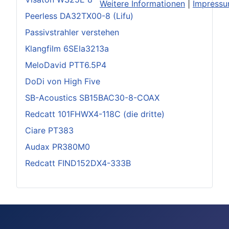
Weitere Informationen
|
Impress
Peerless DA32TX00-8 (Lifu)
Passivstrahler verstehen
Klangfilm 6SEla3213a
MeloDavid PTT6.5P4
DoDi von High Five
SB-Acoustics SB15BAC30-8-COAX
Redcatt 101FHWX4-118C (die dritte)
Ciare PT383
Audax PR380M0
Redcatt FIND152DX4-333B