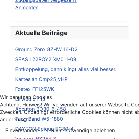
Anmelden
Aktuelle Beiträge
Ground Zero GZHW 16-D2
SEAS L22ROY2 XM011-08
Entkoppelung, dann klingt alles viel besser.
Kartesian Cmp25_vHP
Fostex FF125WK
Wir benutzen Cookies
Lii Audio F15
Achtung, Hinweis! Wir verwenden auf unserer Webseite Coo
Accuton BD30-6-458
Zwecken. Unbedingt erforderliche Cookies können nicht ab
Tang Band W5-1880
anderen schon.
DAYTON Epique EC30-4
Einverstanden
Nicht notwendige ablehnen
Visaton WS25E 8