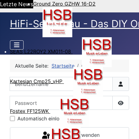
Ground Zero GZHW 16-D2
Letzte News
HiFi-Selbstbau - Das DIY O
SEAS L22ROY2 XM011-08
Aktuelle Seite:
Startseite
CB Login
Benutzername
Kartesian Cmp25_vHP
Passwort
Passwor
Fostex FF125WK
Automatisch einloggen
Passkey verwenden